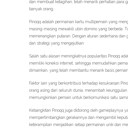
dan membuat ketagihan, telah menarik perhatian para g
banyak orang.
Pinoqq adalah permainan kartu multipemain yang meng
masing-masing mewakili ubin domino yang berbeda. Tuj
memenangkan putaran. Dengan aturan sederhana dan g
dan strategi yang mengejutkan.
Salah satu alasan meningkatnya popularitas Pinoqq ada
memiliki koneksi internet, sehingga memudahkan pemain
dimainkan, yang telah membantu menarik basis pemai
Faktor lain yang berkontribusi terhadap kesuksesan Pi
orang asing dari seluruh dunia, menambah keunggulan k
memungkinkan pemain untuk berkomunikasi satu sama 
Kebangkitan Pinoqq juga didorong oleh gameplaynya ya
mempertimbangkan gerakannya dan mengambil keputus
keterampilan menjadikan setiap permainan unik dan m