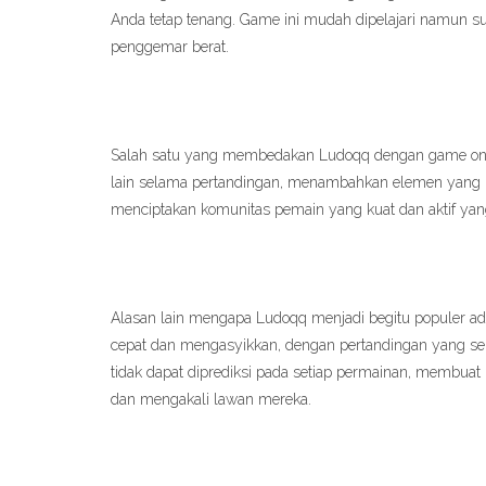
Anda tetap tenang. Game ini mudah dipelajari namun sul
penggemar berat.
Salah satu yang membedakan Ludoqq dengan game onli
lain selama pertandingan, menambahkan elemen yang m
menciptakan komunitas pemain yang kuat dan aktif yan
Alasan lain mengapa Ludoqq menjadi begitu populer a
cepat dan mengasyikkan, dengan pertandingan yang se
tidak dapat diprediksi pada setiap permainan, membua
dan mengakali lawan mereka.