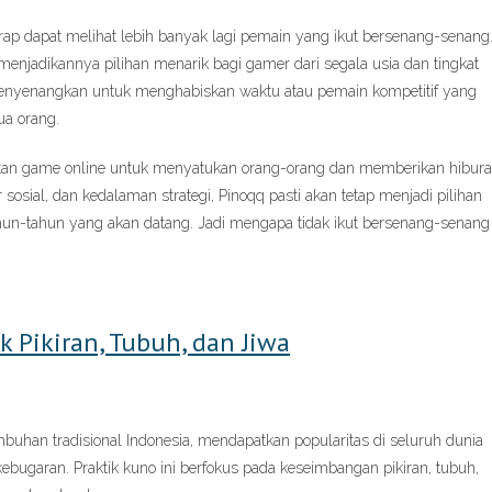
ap dapat melihat lebih banyak lagi pemain yang ikut bersenang-senang
ni menjadikannya pilihan menarik bagi gamer dari segala usia dan tingkat
menyenangkan untuk menghabiskan waktu atau pemain kompetitif yang
ua orang.
atan game online untuk menyatukan orang-orang dan memberikan hibur
sosial, dan kedalaman strategi, Pinoqq pasti akan tetap menjadi pilihan
ahun-tahun yang akan datang. Jadi mengapa tidak ikut bersenang-senang
 Pikiran, Tubuh, dan Jiwa
buhan tradisional Indonesia, mendapatkan popularitas di seluruh dunia
ebugaran. Praktik kuno ini berfokus pada keseimbangan pikiran, tubuh,