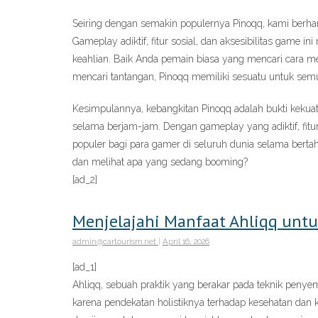
Seiring dengan semakin populernya Pinoqq, kami berhar
Gameplay adiktif, fitur sosial, dan aksesibilitas game i
keahlian. Baik Anda pemain biasa yang mencari cara 
mencari tantangan, Pinoqq memiliki sesuatu untuk sem
Kesimpulannya, kebangkitan Pinoqq adalah bukti keku
selama berjam-jam. Dengan gameplay yang adiktif, fitur 
populer bagi para gamer di seluruh dunia selama bert
dan melihat apa yang sedang booming?
[ad_2]
Menjelajahi Manfaat Ahliqq untuk
admin@cartourism.net
|
April 16, 2026
[ad_1]
Ahliqq, sebuah praktik yang berakar pada teknik penyem
karena pendekatan holistiknya terhadap kesehatan dan k