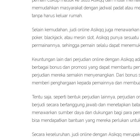
pemain cukup masuk ke situs Asikqq dan mulai memaink
memudahkan masyarakat dengan jadwal padat atau merek
tanpa harus keluar rumah.
Selain kemudahan, judi online Asikqq juga menawarka
poker, blackjack, atau mesin slot, Asikqq punya sesuatu
permainannya, sehingga pemain selalu dapat menemuka
Keuntungan lain dari perjudian online dengan Asikqq 
berbagai bonus dan promosi yang dapat membantu p
perjudian mereka semakin menyenangkan. Dari bonus sa
memberi penghargaan kepada pemainnya dan membuat 
Tentu saja, seperti bentuk perjudian lainnya, perjudian 
berjudi secara bertanggung jawab dan menetapkan batasa
menawarkan sumber daya dan dukungan bagi para pem
bisa mendapatkan bantuan yang mereka perlukan untu
Secara keseluruhan, judi online dengan Asikqq merup