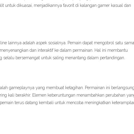
it untuk dikuasai, menjadikannya favorit di kalangan gamer kasual dan
ne lainnya adalah aspek sosialnya. Pemain dapat mengobrol satu sam
enyenangkan dan interaktif ke dalam permainan. Hal ini membantu
g selalu bersemangat untuk saling menantang dalam pertandingan.
dalah gameplaynya yang membuat ketagihan. Permainan ini berlangsun
ring kali berakhir. Elemen keberuntungan menambahkan perubahan yan
t pemain terus datang kembali untuk mencoba meningkatkan keterampila