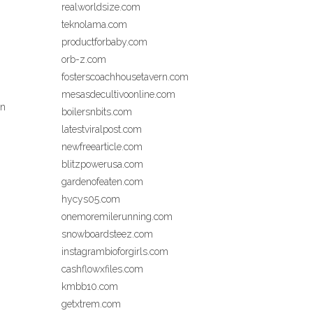
realworldsize.com
.
teknolama.com
productforbaby.com
orb-z.com
fosterscoachhousetavern.com
mesasdecultivoonline.com
an
boilersnbits.com
latestviralpost.com
newfreearticle.com
blitzpowerusa.com
gardenofeaten.com
hycys05.com
onemoremilerunning.com
snowboardsteez.com
instagrambioforgirls.com
cashflowxfiles.com
kmbb10.com
getxtrem.com