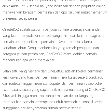
maka OneBetQQ adalah jawabannya. Situs web ini adalah tujuan
akhir Anda untuk segala hal yang berkaitan dengan perjudian online,
menawarkan beragam permainan dan opsi taruhan untuk memenuhi
preferensi setiap pemain.
OneBetQQ adalah platform perjudian online tepercaya dan andal
yang telah menyediakan tempat yang aman dan terjamin bagi para
pemain untuk menikmati permainan favorit mereka selama
bertahun-tahun. Dengan antarmuka yang ramah pengguna dan
beragam pilihan permainan, OneBetQQ memudahkan pemain
menemukan apa yang mereka cari.
Salah satu yang menarik dari OneBetQQ adalah koleksi permainan
kasinonya yang luas. Dari permainan meja klasik seperti blackjack
dan roulette hingga mesin slot populer dan permainan video poker,
selalu ada sesuatu yang dapat dinikmati semua orang di OneBetQQ.
Situs web ini juga menampilkan permainan dealer langsung,
memberikan pemain kesempatan untuk merasakan sensasi kasino
sungguhan dari kenyamanan rumah mereka sendiri.