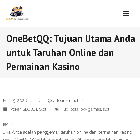
Skip
to
content
OneBetQQ: Tujuan Utama Anda
untuk Taruhan Online dan
Permainan Kasino
Mar 15, 2026
admin@cartourism.net
Poker
,
SBOBET
,
Slot
judi bola
,
pkv games
,
slot
[ad_1]
Jika Anda adalah penggemar taruhan online dan permainan kasino,