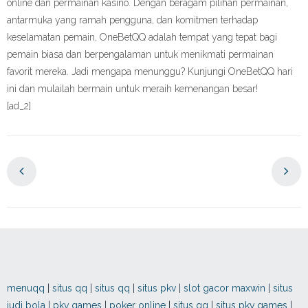
online dan permainan kasino. Dengan beragam pilihan permainan,
antarmuka yang ramah pengguna, dan komitmen terhadap
keselamatan pemain, OneBetQQ adalah tempat yang tepat bagi
pemain biasa dan berpengalaman untuk menikmati permainan
favorit mereka. Jadi mengapa menunggu? Kunjungi OneBetQQ hari
ini dan mulailah bermain untuk meraih kemenangan besar!
[ad_2]
menuqq
|
situs qq
|
situs qq
|
situs pkv
|
slot gacor maxwin
|
situs
judi bola
|
pkv games
|
poker online
|
situs qq
|
situs pkv games
|