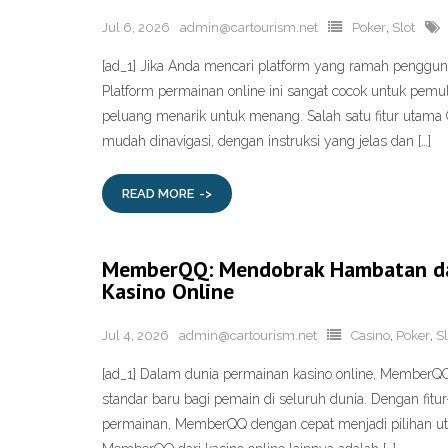
Jul 6, 2026
admin@cartourism.net
Poker
,
Slot
[ad_1] Jika Anda mencari platform yang ramah penggu
Platform permainan online ini sangat cocok untuk p
peluang menarik untuk menang. Salah satu fitur utam
mudah dinavigasi, dengan instruksi yang jelas dan […]
READ MORE
MemberQQ: Mendobrak Hambatan da
Kasino Online
Jul 4, 2026
admin@cartourism.net
Casino
,
Poker
,
Sl
[ad_1] Dalam dunia permainan kasino online, Membe
standar baru bagi pemain di seluruh dunia. Dengan fitu
permainan, MemberQQ dengan cepat menjadi pilihan uta