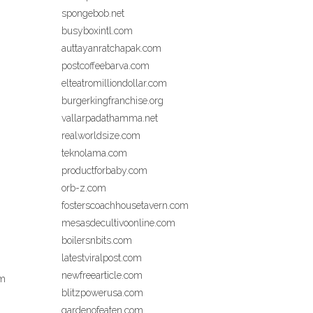
spongebob.net
busyboxintl.com
auttayanratchapak.com
postcoffeebarva.com
elteatromilliondollar.com
burgerkingfranchise.org
vallarpadathamma.net
realworldsize.com
teknolama.com
productforbaby.com
orb-z.com
fosterscoachhousetavern.com
mesasdecultivoonline.com
boilersnbits.com
latestviralpost.com
newfreearticle.com
am
blitzpowerusa.com
gardenofeaten.com