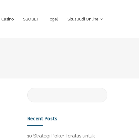
Casino
SBOBET
Togel
Situs Judi Online
Recent Posts
10 Strategi Poker Teratas untuk