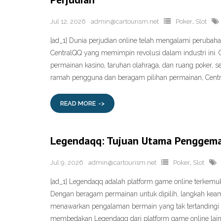
Jul 12, 2026
admin@cartourism.net
Poker
,
Slot
[ad_1] Dunia perjudian online telah mengalami perubah
CentralQQ yang memimpin revolusi dalam industri ini
permainan kasino, taruhan olahraga, dan ruang poker
ramah pengguna dan beragam pilihan permainan, Centr
READ MORE
Legendaqq: Tujuan Utama Penggema
Jul 9, 2026
admin@cartourism.net
Poker
,
Slot
[ad_1] Legendaqq adalah platform game online terkem
Dengan beragam permainan untuk dipilih, langkah ke
menawarkan pengalaman bermain yang tak tertandingi u
membedakan Legendaqq dari platform game online lainn