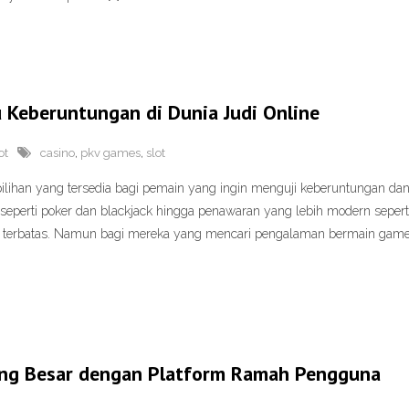
 Keberuntungan di Dunia Judi Online
ot
casino
,
pkv games
,
slot
 pilihan yang tersedia bagi pemain yang ingin menguji keberuntungan da
 seperti poker dan blackjack hingga penawaran yang lebih modern sepert
dak terbatas. Namun bagi mereka yang mencari pengalaman bermain gam
ang Besar dengan Platform Ramah Pengguna