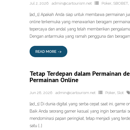
Jul 2, 2026
admin@cartourism.net
Poker
,
SBOBET
,
[ad_1] Apakah Anda siap untuk membawa permainan judi
online terkemuka yang menawarkan beragam permainan 
tepercaya dan andal yang telah memberikan pengalama
Dengan antarmuka yang ramah pengguna dan beragam 
READ MORE
Tetap Terdepan dalam Permainan d
Permainan Online
Jun 28, 2026
admin@cartourism.net
Poker
,
Slot
[ad_1] Di dunia digital yang serba cepat saat ini, game 
Baik Anda seorang gamer kasual yang ingin bersantai s
mendominasi papan peringkat, tetap menjadi yang terde
satu […]