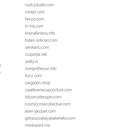
rush3studio.com
roro90.com
herzio.com
in-hi5.com
krainafantasy.info
todas-noticias.com
senikartu.com
rusportal.net
n
watty.io
i
livinginthesun.info
e
itsriz.com
cargoods.shop
capetownacupuncture.com
bitcoinvideospro.com
cosmiccrowcollective.com
alain-jacquet.com
gotisouizakayabakeneko.com
meshpoint.me