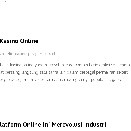
 […]
Kasino Online
lot
casino
,
pkv games
,
slot
industri kasino online yang merevolusi cara pemain berinteraksi satu sama
pat bersaing langsung satu sama lain dalam berbagai permainan seperti
rong oleh sejumlah faktor, termasuk meningkatnya popularitas game
atform Online Ini Merevolusi Industri