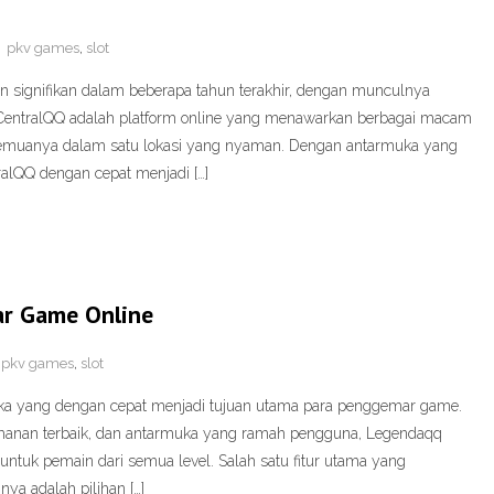
pkv games
,
slot
an signifikan dalam beberapa tahun terakhir, dengan munculnya
. CentralQQ adalah platform online yang menawarkan berbagai macam
, semuanya dalam satu lokasi yang nyaman. Dengan antarmuka yang
alQQ dengan cepat menjadi […]
r Game Online
pkv games
,
slot
uka yang dengan cepat menjadi tujuan utama para penggemar game.
amanan terbaik, dan antarmuka yang ramah pengguna, Legendaqq
ntuk pemain dari semua level. Salah satu fitur utama yang
ya adalah pilihan […]