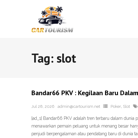
Skip
to
content
Tag:
slot
Bandar66 PKV : Kegilaan Baru Dalam
Jul 28, 2026
admin@cartourism.net
Poker
,
Slot
[ad_1] Bandar66 PKV adalah tren terbaru dalam dunia p
menawarkan pemain peluang untuk menang besar hanya
penjudi berpengalaman atau pendatang baru di dunia 