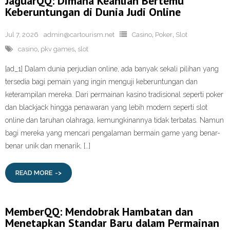
JaguarQQ: Dimana Keahlian Bertemu
Keberuntungan di Dunia Judi Online
Jul 7, 2026
admin@cartourism.net
Casino
,
Poker
,
Slot
casino
,
pkv games
,
slot
[ad_1] Dalam dunia perjudian online, ada banyak sekali pilihan yang
tersedia bagi pemain yang ingin menguji keberuntungan dan
keterampilan mereka. Dari permainan kasino tradisional seperti poker
dan blackjack hingga penawaran yang lebih modern seperti slot
online dan taruhan olahraga, kemungkinannya tidak terbatas. Namun
bagi mereka yang mencari pengalaman bermain game yang benar-
benar unik dan menarik, […]
READ MORE
MemberQQ: Mendobrak Hambatan dan
Menetapkan Standar Baru dalam Permainan