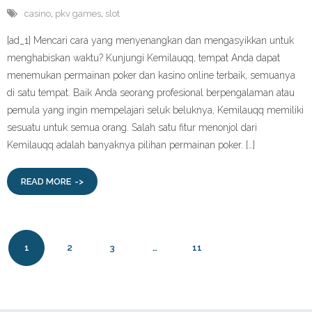
casino
,
pkv games
,
slot
[ad_1] Mencari cara yang menyenangkan dan mengasyikkan untuk
menghabiskan waktu? Kunjungi Kemilauqq, tempat Anda dapat
menemukan permainan poker dan kasino online terbaik, semuanya
di satu tempat. Baik Anda seorang profesional berpengalaman atau
pemula yang ingin mempelajari seluk beluknya, Kemilauqq memiliki
sesuatu untuk semua orang. Salah satu fitur menonjol dari
Kemilauqq adalah banyaknya pilihan permainan poker. […]
READ MORE
1
2
3
…
11