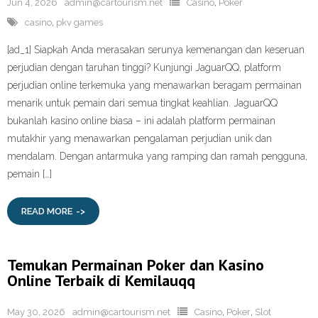
Jun 4, 2026
admin@cartourism.net
Casino
,
Poker
casino
,
pkv games
[ad_1] Siapkah Anda merasakan serunya kemenangan dan keseruan
perjudian dengan taruhan tinggi? Kunjungi JaguarQQ, platform
perjudian online terkemuka yang menawarkan beragam permainan
menarik untuk pemain dari semua tingkat keahlian. JaguarQQ
bukanlah kasino online biasa – ini adalah platform permainan
mutakhir yang menawarkan pengalaman perjudian unik dan
mendalam. Dengan antarmuka yang ramping dan ramah pengguna,
pemain […]
READ MORE
Temukan Permainan Poker dan Kasino
Online Terbaik di Kemilauqq
May 30, 2026
admin@cartourism.net
Casino
,
Poker
,
Slot