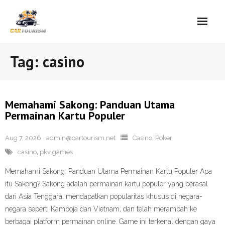
Skip
to
content
Tag:
casino
Memahami Sakong: Panduan Utama
Permainan Kartu Populer
Aug 7, 2026
admin@cartourism.net
Casino
,
Poker
casino
,
pkv games
Memahami Sakong: Panduan Utama Permainan Kartu Populer Apa
itu Sakong? Sakong adalah permainan kartu populer yang berasal
dari Asia Tenggara, mendapatkan popularitas khusus di negara-
negara seperti Kamboja dan Vietnam, dan telah merambah ke
berbagai platform permainan online. Game ini terkenal dengan gaya