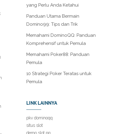
yang Perlu Anda Ketahui
k
Panduan Utama Bermain
Domino99: Tips dan Trik
Memahami DominoQQ: Panduan
Komprehensif untuk Pemula
Memahami Poker88: Panduan
g
Pemula
10 Strategi Poker Teratas untuk
n
Pemula
LINK LAINNYA
m
pkv dominoqq
situs slot
demo slot pg