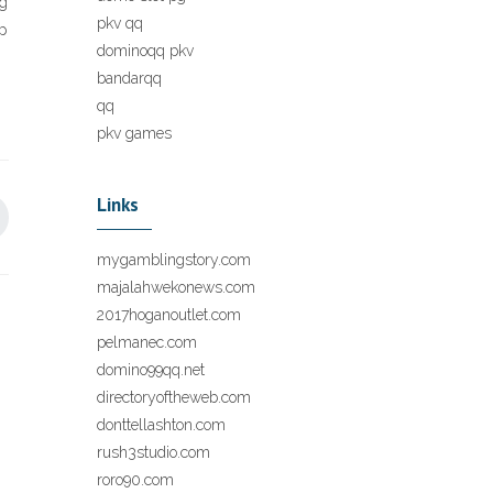
ng
pkv qq
p
dominoqq pkv
bandarqq
qq
pkv games
Links
mygamblingstory.com
majalahwekonews.com
2017hoganoutlet.com
pelmanec.com
domino99qq.net
directoryoftheweb.com
donttellashton.com
rush3studio.com
roro90.com