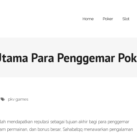
Home
Poker
Slot
Utama Para Penggemar Pok
pkv games
elah mendapatkan reputasi sebagai tujuan akhir bagi para penggemar
gam permainan, dan bonus besar, Sahabatqq menawarkan pengalaman