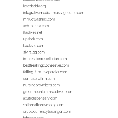
lovedaddy.org
integrativemedicalmassageplano.com
mrrugwashing.com
acb-bankia.com
flash-es.net
upshak.com
backsilo.com
siviralqq.com
impressionresorthoian.com
bestfreakingclothesever.com
falling-film-evaporator.com
sumuslawfirm.com
nursingprowriters.com
greenmountainthreadwear.com
acutedispensary.com
sattamatkanewsblog.com
cryptocurrencytradingcn.com