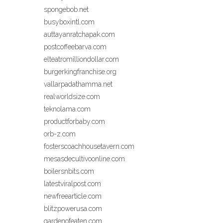
spongebob.net
busyboxintl.com
auttayanratchapak.com
postcoffeebarva.com
elteatromilliondollar.com
burgerkingfranchise.org
vallarpadathamma.net
realworldsize.com
teknolama.com
productforbaby.com
orb-z.com
fosterscoachhousetavern.com
mesasdecultivoonline.com
boilersnbits.com
latestviralpost.com
newfreearticle.com
blitzpowerusa.com
gardenofeaten.com