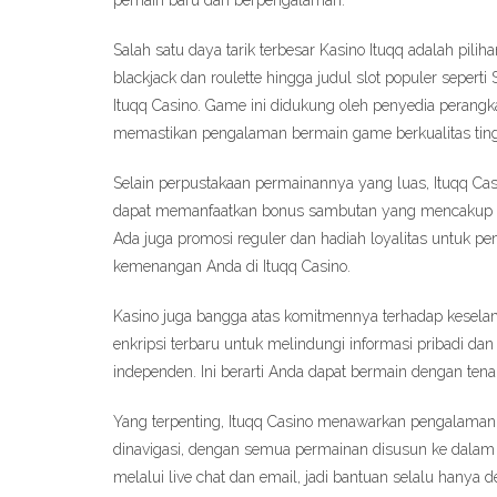
pemain baru dan berpengalaman.
Salah satu daya tarik terbesar Kasino Ituqq adalah pil
blackjack dan roulette hingga judul slot populer sepert
Ituqq Casino. Game ini didukung oleh penyedia perangk
memastikan pengalaman bermain game berkualitas tingg
Selain perpustakaan permainannya yang luas, Ituqq C
dapat memanfaatkan bonus sambutan yang mencakup bon
Ada juga promosi reguler dan hadiah loyalitas untu
kemenangan Anda di Ituqq Casino.
Kasino juga bangga atas komitmennya terhadap kesela
enkripsi terbaru untuk melindungi informasi pribadi da
independen. Ini berarti Anda dapat bermain dengan ten
Yang terpenting, Ituqq Casino menawarkan pengalama
dinavigasi, dengan semua permainan disusun ke dalam 
melalui live chat dan email, jadi bantuan selalu hanya de