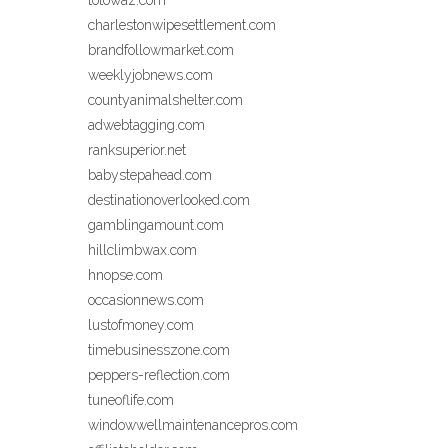
totowaz.com
charlestonwipesettlement.com
brandfollowmarket.com
weeklyjobnews.com
countyanimalshelter.com
adwebtagging.com
ranksuperior.net
babystepahead.com
destinationoverlooked.com
gamblingamount.com
hillclimbwax.com
hnopse.com
occasionnews.com
lustofmoney.com
timebusinesszone.com
peppers-reflection.com
tuneoflife.com
windowwellmaintenancepros.com