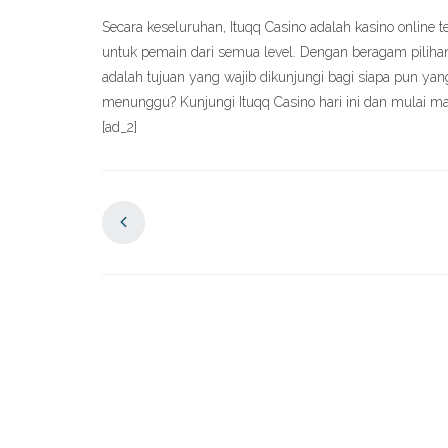
Secara keseluruhan, Ituqq Casino adalah kasino onli
untuk pemain dari semua level. Dengan beragam pilihan
adalah tujuan yang wajib dikunjungi bagi siapa pun y
menunggu? Kunjungi Ituqq Casino hari ini dan mulai ma
[ad_2]