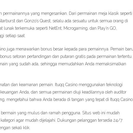
ihan permainannya yang mengesankan. Dari permainan meja klasik seperti
i Starburst dan Gonzo’s Quest, selalu ada sesuatu untuk semua orang di
at lunak terkemuka seperti NetEnt, Microgaming, dan Play’n GO,
i setiap saat.
asino juga menawarkan bonus besar kepada para pemainnya. Pemain bar
us setoran pertandingan dan putaran gratis pada permainan tertentu.
k pemain yang sudah ada, sehingga memudahkan Anda memaksimalkan
matan dan keamanan pemain. Ituqq Casino menggunakan teknologi
n keuangan Anda, dan semua permainan diuji keadilannya oleh auditor
ang, mengetahui bahwa Anda berada di tangan yang tepat di Ituqq Casino
n bermain yang mulus dan ramah pengguna. Situs web ini mudah
kategori agar mudah dijelajahi. Dukungan pelanggan tersedia 24/7
ngan sekali klik.