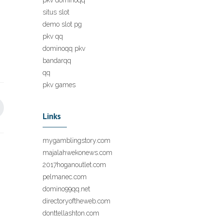
pkv dominoqq
situs slot
demo slot pg
pkv qq
dominoqq pkv
bandarqq
qq
pkv games
Links
mygamblingstory.com
majalahwekonews.com
2017hoganoutlet.com
pelmanec.com
domino99qq.net
directoryoftheweb.com
donttellashton.com