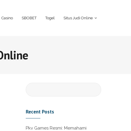
Casino
SBOBET
Togel
Situs Judi Online
Online
Recent Posts
Pkv Games Resmi: Memahami