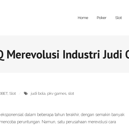
Home
Poker
Slot
erevolusi Industri Judi 
OBET
,
Slot
judi bola
,
pkv games
,
slot
n eksponensial dalam beberapa tahun terakhir, dengan semakin banyak
n mencoba peruntungan. Namun, satu perusahaan merevolusi cara