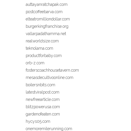
auttayanratchapak.com
postcoffeebarva.com
elteatromilliondollar.com
burgerkingfranchise.org
vallarpadathamma.net
realworldsize.com
teknolama.com
productforbaby.com
orb-z.com
fosterscoachhousetavern.com
mesasdecultivoonline.com
boilersnbits.com
latestviralpost.com
newfreearticle.com
blitzpowerusa.com
gardenofeaten.com
hycys05.com
onemoremilerunning.com