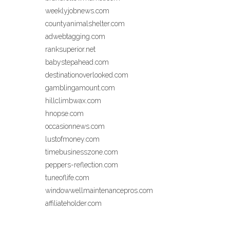
weeklyjobnews.com
countyanimalshelter.com
adwebtagging.com
ranksuperior.net
babystepahead.com
destinationoverlooked.com
gamblingamount.com
hillclimbwax.com
hnopse.com
occasionnews.com
lustofmoney.com
timebusinesszone.com
peppers-reflection.com
tuneoflife.com
windowwellmaintenancepros.com
affiliateholder.com