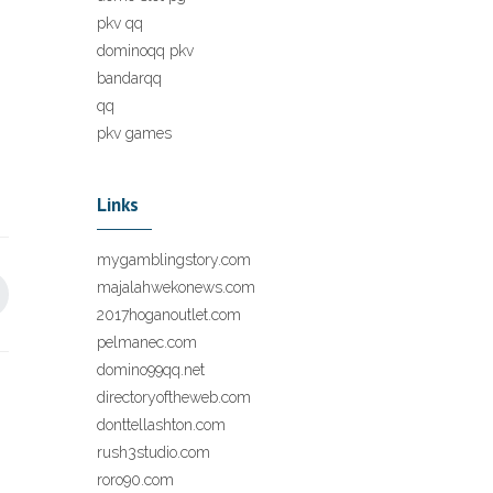
pkv qq
dominoqq pkv
bandarqq
qq
pkv games
Links
mygamblingstory.com
majalahwekonews.com
2017hoganoutlet.com
pelmanec.com
domino99qq.net
directoryoftheweb.com
donttellashton.com
rush3studio.com
roro90.com