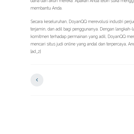
dana dari akun mereka. Apakah Anda lebih suka menggun
membantu Anda.
Secara keseluruhan, DoyanQQ merevolusi industri per
terjamin, dan adil bagi penggunanya. Dengan langkah-
komitmen terhadap permainan yang adil, DoyanQQ menet
mencari situs judi online yang andal dan terpercaya, 
[ad_2]