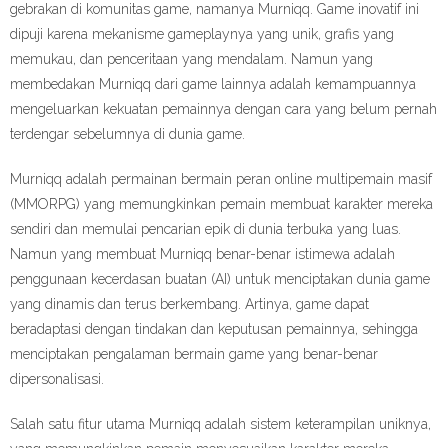
gebrakan di komunitas game, namanya Murniqq. Game inovatif ini
dipuji karena mekanisme gameplaynya yang unik, grafis yang
memukau, dan penceritaan yang mendalam. Namun yang
membedakan Murniqq dari game lainnya adalah kemampuannya
mengeluarkan kekuatan pemainnya dengan cara yang belum pernah
terdengar sebelumnya di dunia game.
Murniqq adalah permainan bermain peran online multipemain masif
(MMORPG) yang memungkinkan pemain membuat karakter mereka
sendiri dan memulai pencarian epik di dunia terbuka yang luas.
Namun yang membuat Murniqq benar-benar istimewa adalah
penggunaan kecerdasan buatan (AI) untuk menciptakan dunia game
yang dinamis dan terus berkembang. Artinya, game dapat
beradaptasi dengan tindakan dan keputusan pemainnya, sehingga
menciptakan pengalaman bermain game yang benar-benar
dipersonalisasi.
Salah satu fitur utama Murniqq adalah sistem keterampilan uniknya,