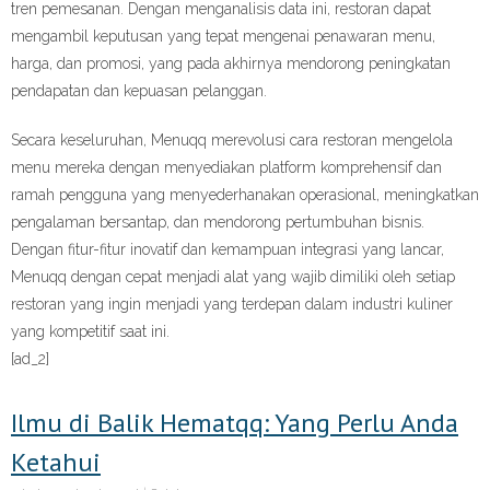
tren pemesanan. Dengan menganalisis data ini, restoran dapat
mengambil keputusan yang tepat mengenai penawaran menu,
harga, dan promosi, yang pada akhirnya mendorong peningkatan
pendapatan dan kepuasan pelanggan.
Secara keseluruhan, Menuqq merevolusi cara restoran mengelola
menu mereka dengan menyediakan platform komprehensif dan
ramah pengguna yang menyederhanakan operasional, meningkatkan
pengalaman bersantap, dan mendorong pertumbuhan bisnis.
Dengan fitur-fitur inovatif dan kemampuan integrasi yang lancar,
Menuqq dengan cepat menjadi alat yang wajib dimiliki oleh setiap
restoran yang ingin menjadi yang terdepan dalam industri kuliner
yang kompetitif saat ini.
[ad_2]
Ilmu di Balik Hematqq: Yang Perlu Anda
Ketahui