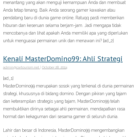
menantang yang akan menguji kemampuan Anda dan membuat
Anda tetap tenang. Baik Anda seorang gamer kawakan atau
pendatang baru di dunia game online, Ratuqq pasti memberikan
hiburan dan keseruan selama berjam-jam. Jadi mengapa tidak
mencobanya dan lihat apakah Anda memiliki apa yang diperlukan
untuk menguasai permainan unik dan menawan ini? [ad_2]
Kenali MasterDomino99: Ahli Strategi
admin@cartourism.net
|
October 28, 2024
[ad_1]
MasterDomino99 merupakan sosok yang terkenal di dunia permainan
strategi, khususnya di bidang domino. Dengan pikiran yang tajam
dan keterampilan strategis yang tajam, MasterDomino99 telah
membuktikan dirinya sebagai ahli permainan, mendapatkan rasa
hormat dan kekaguman dari sesama gamer di seluruh dunia.
Lahir dan besar di Indonesia, MasterDomino99 mengembangkan