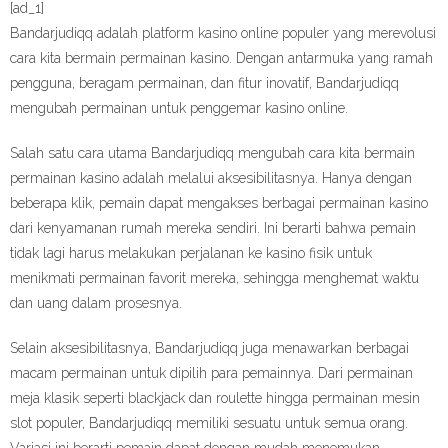
[ad_1]
Bandarjudiqq adalah platform kasino online populer yang merevolusi
cara kita bermain permainan kasino. Dengan antarmuka yang ramah
pengguna, beragam permainan, dan fitur inovatif, Bandarjudiqq
mengubah permainan untuk penggemar kasino online.
Salah satu cara utama Bandarjudiqq mengubah cara kita bermain
permainan kasino adalah melalui aksesibilitasnya. Hanya dengan
beberapa klik, pemain dapat mengakses berbagai permainan kasino
dari kenyamanan rumah mereka sendiri. Ini berarti bahwa pemain
tidak lagi harus melakukan perjalanan ke kasino fisik untuk
menikmati permainan favorit mereka, sehingga menghemat waktu
dan uang dalam prosesnya.
Selain aksesibilitasnya, Bandarjudiqq juga menawarkan berbagai
macam permainan untuk dipilih para pemainnya. Dari permainan
meja klasik seperti blackjack dan roulette hingga permainan mesin
slot populer, Bandarjudiqq memiliki sesuatu untuk semua orang.