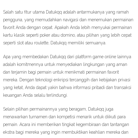
Salah satu fitur utama Datukqq adalah antarmukanya yang ramah
pengguna, yang memudahkan navigasi dan menemukan permainan
favorit Anda dengan cepat. Apakah Anda lebih menyukai permainan
kartu klasik seperti poker atau domino, atau pilihan yang lebih cepat
seperti slot atau roulette, Datukqq memiliki semuanya.
Apa yang membedakan Datukqq dari platform game online lainnya
adalah komitmennya untuk menyediakan lingkungan yang aman
dan terjamin bagi pemain untuk menikmati permainan favorit
mereka. Dengan teknologi enkripsi tercanggih dan kebijakan privasi
yang ketat, Anda dapat yakin bahwa informasi pribadi dan transaksi
keuangan Anda selalu terlindungi.
Selain pilihan permainannya yang beragam, Datukqq juga
menawarkan turnamen dan kompetisi menarik untuk diikuti para
pemain. Acara ini memberikan tingkat kegembiraan dan tantangan
ekstra bagi mereka yang ingin membuktikan keahlian mereka dan