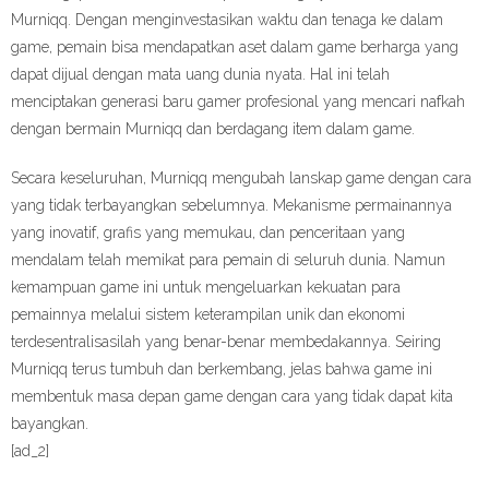
Murniqq. Dengan menginvestasikan waktu dan tenaga ke dalam
game, pemain bisa mendapatkan aset dalam game berharga yang
dapat dijual dengan mata uang dunia nyata. Hal ini telah
menciptakan generasi baru gamer profesional yang mencari nafkah
dengan bermain Murniqq dan berdagang item dalam game.
Secara keseluruhan, Murniqq mengubah lanskap game dengan cara
yang tidak terbayangkan sebelumnya. Mekanisme permainannya
yang inovatif, grafis yang memukau, dan penceritaan yang
mendalam telah memikat para pemain di seluruh dunia. Namun
kemampuan game ini untuk mengeluarkan kekuatan para
pemainnya melalui sistem keterampilan unik dan ekonomi
terdesentralisasilah yang benar-benar membedakannya. Seiring
Murniqq terus tumbuh dan berkembang, jelas bahwa game ini
membentuk masa depan game dengan cara yang tidak dapat kita
bayangkan.
[ad_2]