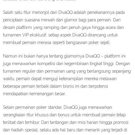
Salah satu fitur menonjol dari DivaQQ adalah penekanannya pada
penciptaan suasana mewah dan glamor bagi para pemain. Dari
desain platform yang ramping dan penuh gaya hingga acara dan
turnamen VIP eksklusif, setiap aspek DivaQQ dirancang untuk
membuat pemain merasa seperti bangsawan poker sejati.
Namun ini bukan hanya tentang glamornya DivaQQ – platform ini
juga menawarkan kompetisi dan kegembiraan tingkat tinggi. Dengan
turnamen reguler dan permainan uang yang berlangsung sepanjang
waktu, pemain dapat menguji keterampilan mereka melawan
beberapa pemain terbaik dalam bisnis ini dan berpotensi
mendapatkan kemenangan besar.
Selain permainan poker standar, DivaQQ juga menawarkan
serangkaian fitur khusus dan bonus untuk membuat pemain tetap
terlibat dan terhibur. Dari tantangan dan misi harian hingga promosi
dan hadiah spesial, selalu ada hal baru dan menarik yang terjadi di