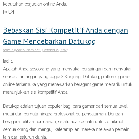
kebutuhan perjudian online Anda.
[ad_2]
Bebaskan Sisi Kompetitif Anda dengan
Game Mendebarkan Datukqq
admin@cartourism.net
|
October 24, 2024
[ad_1]
Apakah Anda seseorang yang menyukai persaingan dan menyukai
sensasi tantangan yang bagus? Kunjungi Datukqq, platform game
online terkemuka yang menawarkan beragam game menarik untuk
menunjukkan sisi kompetitif Anda.
Datukqq adalah tujuan populer bagi para gamer dari semua level,
mulai dari pemula hingga profesional berpengalaman. Dengan
beragam pilihan permainan, selalu ada sesuatu untuk dinikmati
semua orang dan menguji keterampilan mereka melawan pemain
lain dari seluruh dunia.