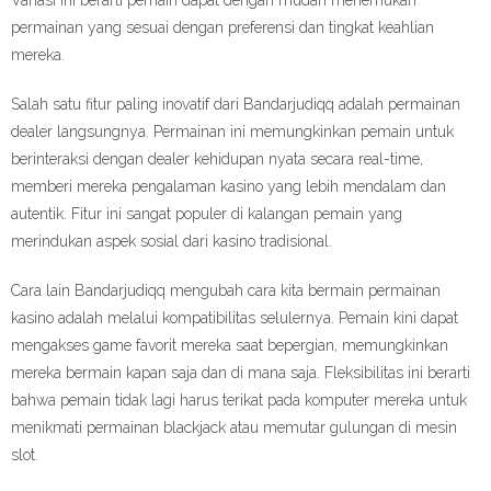
Variasi ini berarti pemain dapat dengan mudah menemukan
permainan yang sesuai dengan preferensi dan tingkat keahlian
mereka.
Salah satu fitur paling inovatif dari Bandarjudiqq adalah permainan
dealer langsungnya. Permainan ini memungkinkan pemain untuk
berinteraksi dengan dealer kehidupan nyata secara real-time,
memberi mereka pengalaman kasino yang lebih mendalam dan
autentik. Fitur ini sangat populer di kalangan pemain yang
merindukan aspek sosial dari kasino tradisional.
Cara lain Bandarjudiqq mengubah cara kita bermain permainan
kasino adalah melalui kompatibilitas selulernya. Pemain kini dapat
mengakses game favorit mereka saat bepergian, memungkinkan
mereka bermain kapan saja dan di mana saja. Fleksibilitas ini berarti
bahwa pemain tidak lagi harus terikat pada komputer mereka untuk
menikmati permainan blackjack atau memutar gulungan di mesin
slot.