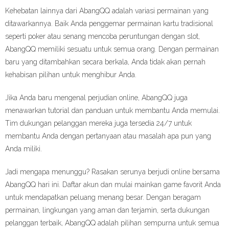
Kehebatan lainnya dari AbangQQ adalah variasi permainan yang
ditawarkannya. Baik Anda penggemar permainan kartu tradisional
seperti poker atau senang mencoba peruntungan dengan slot,
AbangQQ memiliki sesuatu untuk semua orang. Dengan permainan
baru yang ditambahkan secara berkala, Anda tidak akan pernah
kehabisan pilihan untuk menghibur Anda.
Jika Anda baru mengenal perjudian online, AbangQQ juga
menawarkan tutorial dan panduan untuk membantu Anda memulai.
Tim dukungan pelanggan mereka juga tersedia 24/7 untuk
membantu Anda dengan pertanyaan atau masalah apa pun yang
Anda miliki.
Jadi mengapa menunggu? Rasakan serunya berjudi online bersama
AbangQQ hari ini. Daftar akun dan mulai mainkan game favorit Anda
untuk mendapatkan peluang menang besar. Dengan beragam
permainan, lingkungan yang aman dan terjamin, serta dukungan
pelanggan terbaik, AbangQQ adalah pilihan sempurna untuk semua