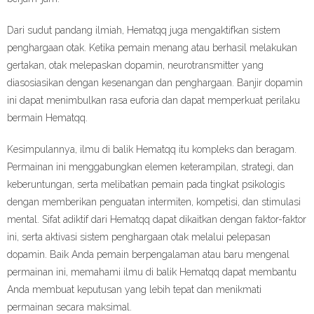
Dari sudut pandang ilmiah, Hematqq juga mengaktifkan sistem
penghargaan otak. Ketika pemain menang atau berhasil melakukan
gertakan, otak melepaskan dopamin, neurotransmitter yang
diasosiasikan dengan kesenangan dan penghargaan. Banjir dopamin
ini dapat menimbulkan rasa euforia dan dapat memperkuat perilaku
bermain Hematqq.
Kesimpulannya, ilmu di balik Hematqq itu kompleks dan beragam.
Permainan ini menggabungkan elemen keterampilan, strategi, dan
keberuntungan, serta melibatkan pemain pada tingkat psikologis
dengan memberikan penguatan intermiten, kompetisi, dan stimulasi
mental. Sifat adiktif dari Hematqq dapat dikaitkan dengan faktor-faktor
ini, serta aktivasi sistem penghargaan otak melalui pelepasan
dopamin. Baik Anda pemain berpengalaman atau baru mengenal
permainan ini, memahami ilmu di balik Hematqq dapat membantu
Anda membuat keputusan yang lebih tepat dan menikmati
permainan secara maksimal.