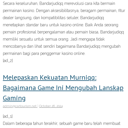
Secara keseluruhan, Bandarjudiqq merevolusi cara kita bermain
permainan kasino. Dengan aksesibilitasnya, beragam permainan, fitur
dealer langsung, dan kompatibilitas seluler, Bandarjudiqq
menetapkan standar baru untuk kasino online. Baik Anda seorang
pemain profesional berpengalaman atau pemain biasa, Bandarjudiqq
memiliki sesuatu untuk semua orang. Jadi mengapa tidak
mencobanya dan lihat sendiri bagaimana Bandarjudiqq mengubah
permainan bagi para penggemar kasino online.
[ad_2]
Melepaskan Kekuatan Murniqq:
Bagaimana Game Ini Mengubah Lanskap
Gaming
admin@cartourism.net
|
October 26, 2024
[ad_1]
Dalam beberapa tahun terakhir, sebuah game baru telah membuat