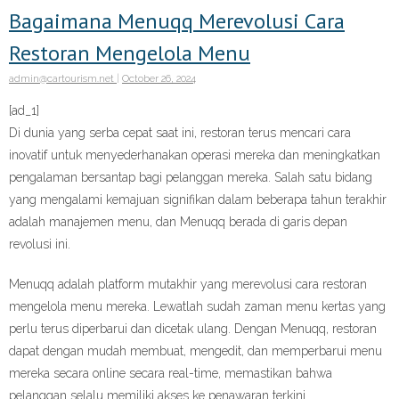
Bagaimana Menuqq Merevolusi Cara
Restoran Mengelola Menu
admin@cartourism.net
|
October 26, 2024
[ad_1]
Di dunia yang serba cepat saat ini, restoran terus mencari cara
inovatif untuk menyederhanakan operasi mereka dan meningkatkan
pengalaman bersantap bagi pelanggan mereka. Salah satu bidang
yang mengalami kemajuan signifikan dalam beberapa tahun terakhir
adalah manajemen menu, dan Menuqq berada di garis depan
revolusi ini.
Menuqq adalah platform mutakhir yang merevolusi cara restoran
mengelola menu mereka. Lewatlah sudah zaman menu kertas yang
perlu terus diperbarui dan dicetak ulang. Dengan Menuqq, restoran
dapat dengan mudah membuat, mengedit, dan memperbarui menu
mereka secara online secara real-time, memastikan bahwa
pelanggan selalu memiliki akses ke penawaran terkini.