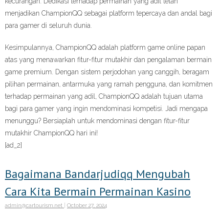
kecurangan. Dedikasi terhadap permainan yang adil telah
menjadikan ChampionQQ sebagai platform tepercaya dan andal bagi
para gamer di seluruh dunia.
Kesimpulannya, ChampionQQ adalah platform game online papan
atas yang menawarkan fitur-fitur mutakhir dan pengalaman bermain
game premium. Dengan sistem perjodohan yang canggih, beragam
pilihan permainan, antarmuka yang ramah pengguna, dan komitmen
terhadap permainan yang adil, ChampionQQ adalah tujuan utama
bagi para gamer yang ingin mendominasi kompetisi. Jadi mengapa
menunggu? Bersiaplah untuk mendominasi dengan fitur-fitur
mutakhir ChampionQQ hari ini!
[ad_2]
Bagaimana Bandarjudiqq Mengubah
Cara Kita Bermain Permainan Kasino
admin@cartourism.net
|
October 27, 2024