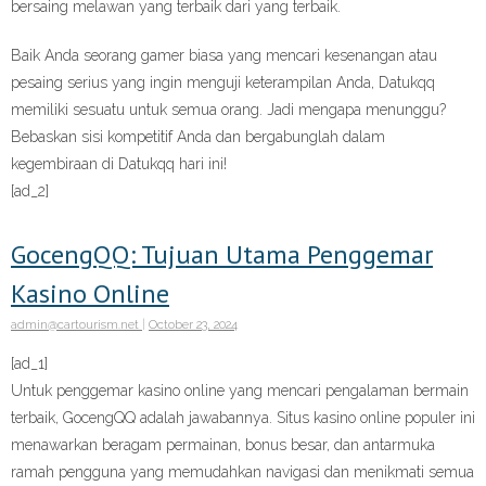
bersaing melawan yang terbaik dari yang terbaik.
Baik Anda seorang gamer biasa yang mencari kesenangan atau
pesaing serius yang ingin menguji keterampilan Anda, Datukqq
memiliki sesuatu untuk semua orang. Jadi mengapa menunggu?
Bebaskan sisi kompetitif Anda dan bergabunglah dalam
kegembiraan di Datukqq hari ini!
[ad_2]
GocengQQ: Tujuan Utama Penggemar
Kasino Online
admin@cartourism.net
|
October 23, 2024
[ad_1]
Untuk penggemar kasino online yang mencari pengalaman bermain
terbaik, GocengQQ adalah jawabannya. Situs kasino online populer ini
menawarkan beragam permainan, bonus besar, dan antarmuka
ramah pengguna yang memudahkan navigasi dan menikmati semua