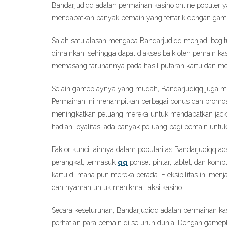
Bandarjudiqq adalah permainan kasino online populer 
mendapatkan banyak pemain yang tertarik dengan game
Salah satu alasan mengapa Bandarjudiqq menjadi begit
dimainkan, sehingga dapat diakses baik oleh pemain 
memasang taruhannya pada hasil putaran kartu dan m
Selain gameplaynya yang mudah, Bandarjudiqq juga 
Permainan ini menampilkan berbagai bonus dan prom
meningkatkan peluang mereka untuk mendapatkan jackp
hadiah loyalitas, ada banyak peluang bagi pemain un
Faktor kunci lainnya dalam popularitas Bandarjudiqq ada
perangkat, termasuk
qq
ponsel pintar, tablet, dan ko
kartu di mana pun mereka berada. Fleksibilitas ini men
dan nyaman untuk menikmati aksi kasino.
Secara keseluruhan, Bandarjudiqq adalah permainan 
perhatian para pemain di seluruh dunia. Dengan gamepla