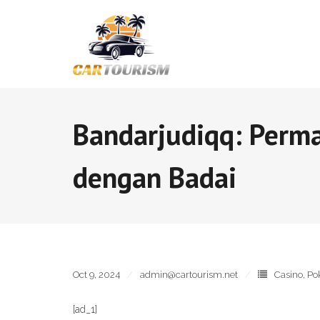
Skip
to
content
Bandarjudiqq: Perma
dengan Badai
Oct 9, 2024
admin@cartourism.net
Casino
,
Po
[ad_1]