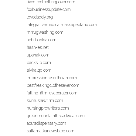
livedirectbettingpoker.com
foxbusinessupdate.com
lovedaddy.org
integrativemedicalmassageplano.com
mrrugwashing.com
acb-bankia.com
flash-es.net
upshak.com
backsilo.com
siviralqq.com
impressionresorthoian.com
bestfreakingclothesever.com
falling-film-evaporator.com
sumuslawfirm.com
nursingprowriters.com
greenmountainthreadwear.com
acutedispensary.com
sattamatkanewsblog.com