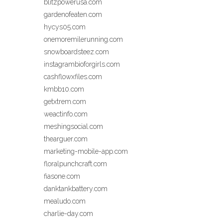
blitzpowerusa.com
gardenofeaten.com
hycys05.com
onemoremilerunning.com
snowboardsteez.com
instagrambioforgirls.com
cashflowxfiles.com
kmbb10.com
getxtrem.com
weactinfo.com
meshingsocial.com
thearguer.com
marketing-mobile-app.com
floralpunchcraft.com
fiasone.com
danktankbattery.com
mealudo.com
charlie-day.com