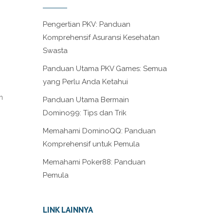
Pengertian PKV: Panduan
Komprehensif Asuransi Kesehatan
Swasta
Panduan Utama PKV Games: Semua
yang Perlu Anda Ketahui
n
Panduan Utama Bermain
n
Domino99: Tips dan Trik
Memahami DominoQQ: Panduan
Komprehensif untuk Pemula
Memahami Poker88: Panduan
Pemula
LINK LAINNYA