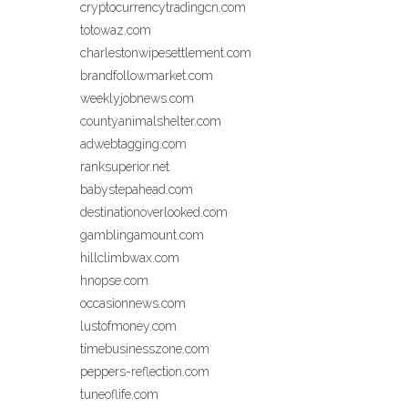
cryptocurrencytradingcn.com
totowaz.com
charlestonwipesettlement.com
brandfollowmarket.com
weeklyjobnews.com
countyanimalshelter.com
adwebtagging.com
ranksuperior.net
babystepahead.com
destinationoverlooked.com
gamblingamount.com
hillclimbwax.com
hnopse.com
occasionnews.com
lustofmoney.com
timebusinesszone.com
peppers-reflection.com
tuneoflife.com