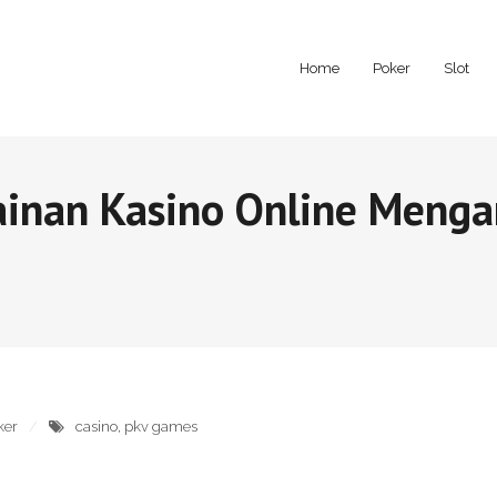
Home
Poker
Slot
inan Kasino Online Menga
ker
casino
,
pkv games