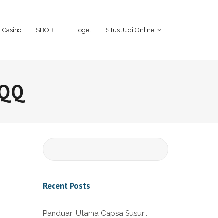
Casino
SBOBET
Togel
Situs Judi Online
gQQ
Recent Posts
Panduan Utama Capsa Susun: