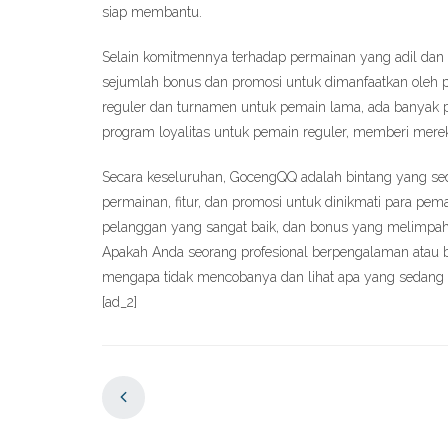
siap membantu.
Selain komitmennya terhadap permainan yang adil da
sejumlah bonus dan promosi untuk dimanfaatkan oleh 
reguler dan turnamen untuk pemain lama, ada banyak 
program loyalitas untuk pemain reguler, memberi mereka
Secara keseluruhan, GocengQQ adalah bintang yang se
permainan, fitur, dan promosi untuk dinikmati para pe
pelanggan yang sangat baik, dan bonus yang melimpah,
Apakah Anda seorang profesional berpengalaman atau 
mengapa tidak mencobanya dan lihat apa yang sedang t
[ad_2]