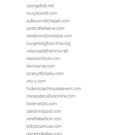
spongebob.net
busyboxintl.com
auttayanratchapak.com
postcoffeebarva.com
elteatromilliondollar.com
burgerkingfranchise.org
vallarpadathamma.net
realworldsize.com
teknolama.com
productforbaby.com
orb-z.com
fosterscoachhousetavern.com
mesasdecultivoonline.com
boilersnbits.com
latestviralpost.com
newfreearticle.com
blitzpowerusa.com
gardenofeaten.com