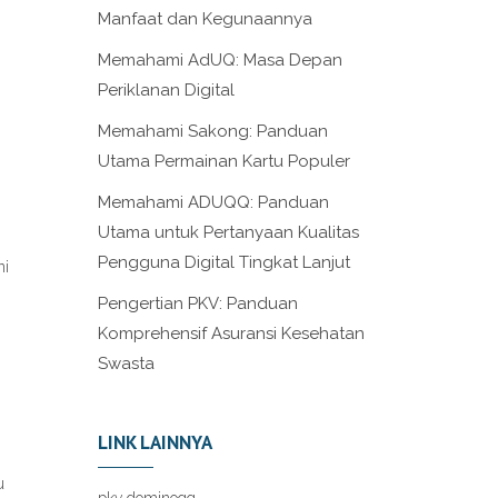
Manfaat dan Kegunaannya
Memahami AdUQ: Masa Depan
Periklanan Digital
Memahami Sakong: Panduan
Utama Permainan Kartu Populer
Memahami ADUQQ: Panduan
Utama untuk Pertanyaan Kualitas
Pengguna Digital Tingkat Lanjut
ni
Pengertian PKV: Panduan
Komprehensif Asuransi Kesehatan
Swasta
LINK LAINNYA
u