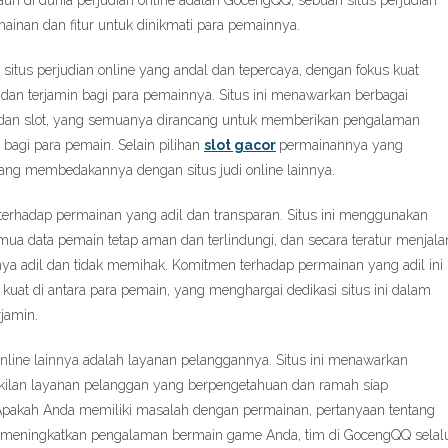
aun di dunia perjudian online adalah GocengQQ, sebuah situs perjudian
inan dan fitur untuk dinikmati para pemainnya.
itus perjudian online yang andal dan tepercaya, dengan fokus kuat
n terjamin bagi para pemainnya. Situs ini menawarkan berbagai
e, dan slot, yang semuanya dirancang untuk memberikan pengalaman
gi para pemain. Selain pilihan
slot gacor
permainannya yang
ng membedakannya dengan situs judi online lainnya.
erhadap permainan yang adil dan transparan. Situs ini menggunakan
ua data pemain tetap aman dan terlindungi, dan secara teratur menjala
a adil dan tidak memihak. Komitmen terhadap permainan yang adil ini
t di antara para pemain, yang menghargai dedikasi situs ini dalam
jamin.
nline lainnya adalah layanan pelanggannya. Situs ini menawarkan
kilan layanan pelanggan yang berpengetahuan dan ramah siap
pakah Anda memiliki masalah dengan permainan, pertanyaan tentang
a meningkatkan pengalaman bermain game Anda, tim di GocengQQ selal