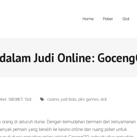
Home
Poker
Slot
 dalam Judi Online: Gocen
oker
,
SBOBET
,
Slot
casino
,
judi bola
,
pkv games
,
slot
yak orang di seluruh dunia. Dengan kemudahan bermain dari kenyamanan
anyak pemain yang beralih ke kasino online dan ruang poker untuk