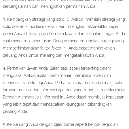
berpengalaman dan meningkatkan permainan Anda.
3. Kembangkan strategi yang solid: Di Asikqq, memiliki strategi yang
solid adalah kunci kesuksesan. Pertimbangkan faktor-faktor seperti
posisi Anda di meja, gaya bermain lawan, dan kekuatan tangan Anda
saat mengambil keputusan. Dengan mengembangkan strategi yang
mempertimbangkan faktor-faktor ini, Anda dapat meningkatkan
peluang Anda untuk menang dan mengakali lawan Anda.
4. Perhatikan lawan Anda: Salah satu aspek terpenting dalam
menguasai Asikqq adalah kemampuan membaca lawan dan
menyesuaikan strategi Anda. Perhatikan cara mereka bermain, pola
taruhan mereka, dan informasi apa pun yang mungkin mereka miliki.
Dengan menganalisis informasi ini, Anda dapat membuat keputusan
yang lebih tepat dan mendapatkan keunggulan dibandingkan
pesaing Anda.
5. Kelola uang Anda dengan bijak: Sama seperti bentuk perjudian