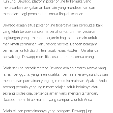
Kunjungi Dewaqq, platform poker online terkemuka yang
menawarkan pengalaman bermain yang mendebarkan dan
mendalam bagi pemain dari semua tingkat keahlian.
Dewaqq adalah situs poker online tepercaya dan bereputasi baik
yang telah beroperasi selama bertahun-tahun, menyediakan
lingkungan yang aman dan terjamin bagi para pemain untuk
menikmati permainan kartu favorit mereka. Dengan beragam
permainan untuk dipilih, termasuk Texas Hold’em, Omaha, dan
banyak lagi, Dewaqq memiliki sesuatu untuk semua orang.
Salah satu hal terbaik tentang Dewaqq adalah antarmukanya yang
ramah pengguna, yang memudahkan pemain menavigasi situs dan
menemukan permainan yang ingin mereka mainkan. Apakah Anda
seorang pemula yang ingin mempelajari seluk-beluknya atau
seorang profesional berpengalaman yang mencari tantangan,
Dewaqq memiliki permainan yang sempurna untuk Anda.
Selain pilihan permainannya yang beragam, Dewaqq juga