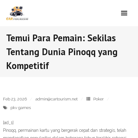
Skip
to
content
Temui Para Pemain: Sekilas
Tentang Dunia Pinoqq yang
Kompetitif
Feb 23, 2026
admin@cartourism.net
Poker
pkv games
[ad_1]
Pinoqq, permainan kartu yang bergerak cepat dan strategis, telah