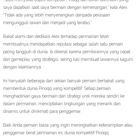
saya dapatkan saat saya bermain dengan kemenangan,” kata Alex.
“Tidak ada yang lebih menyenangkan daripada perasaan
mengungguli lawan dan menjadi yang teratas.”
Bakat alami dan dedikasi Alex terhadap permainan telah
membuatnya mendapatkan reputasi sebagai salah satu pemain
paling tangguh di dunia. Ia dikenal karena pemikirannya yang cepat
dan gameplay yang strategis, sering kali membuat lawannya kagum
dengan keahliannya.
Ini hanyalah beberapa dari sekian banyak pemain berbakat yang
membentuk dunia Pinoqq yang kompetitif. Setiap pemain
menghadirkan gaya bermain dan strategi unik mereka sendiri ke
dalam permainan, menciptakan lingkungan yang menarik dan
dinamis untuk dinikmati para penggemar.
Baik Anda pemain biasa yang ingin meningkatkan keterampilan atau
penggemar berat permainan ini, dunia kompetitif Pinoqq