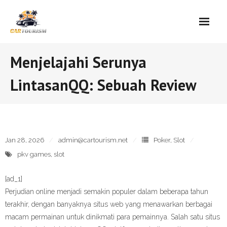
Skip
to
content
Menjelajahi Serunya
LintasanQQ: Sebuah Review
Jan 28, 2026
admin@cartourism.net
Poker
,
Slot
pkv games
,
slot
[ad_1]
Perjudian online menjadi semakin populer dalam beberapa tahun
terakhir, dengan banyaknya situs web yang menawarkan berbagai
macam permainan untuk dinikmati para pemainnya. Salah satu situs