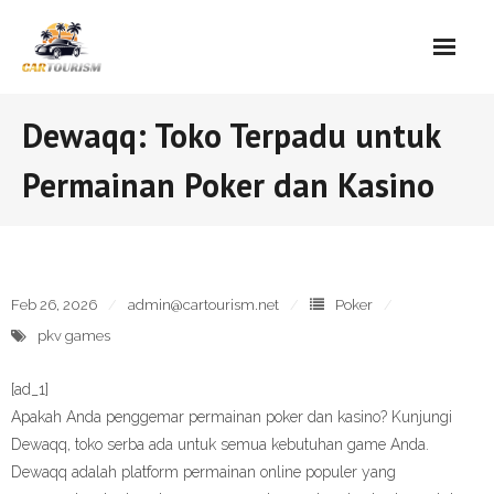
Skip
to
content
Dewaqq: Toko Terpadu untuk
Permainan Poker dan Kasino
Feb 26, 2026
admin@cartourism.net
Poker
pkv games
[ad_1]
Apakah Anda penggemar permainan poker dan kasino? Kunjungi
Dewaqq, toko serba ada untuk semua kebutuhan game Anda.
Dewaqq adalah platform permainan online populer yang