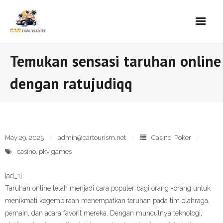
Skip
to
content
Temukan sensasi taruhan online
dengan ratujudiqq
May 29, 2025
admin@cartourism.net
Casino
,
Poker
casino
,
pkv games
[ad_1]
Taruhan online telah menjadi cara populer bagi orang -orang untuk
menikmati kegembiraan menempatkan taruhan pada tim olahraga,
pemain, dan acara favorit mereka. Dengan munculnya teknologi,