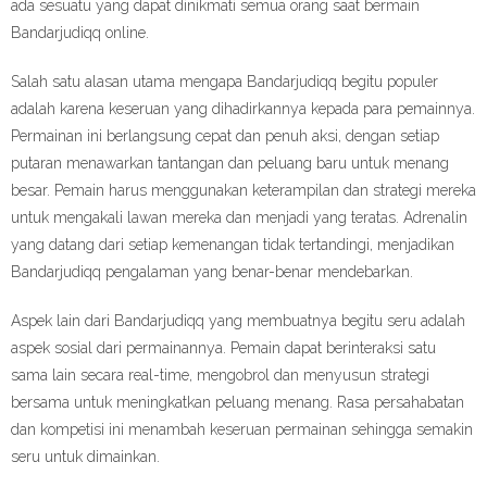
ada sesuatu yang dapat dinikmati semua orang saat bermain
Bandarjudiqq online.
Salah satu alasan utama mengapa Bandarjudiqq begitu populer
adalah karena keseruan yang dihadirkannya kepada para pemainnya.
Permainan ini berlangsung cepat dan penuh aksi, dengan setiap
putaran menawarkan tantangan dan peluang baru untuk menang
besar. Pemain harus menggunakan keterampilan dan strategi mereka
untuk mengakali lawan mereka dan menjadi yang teratas. Adrenalin
yang datang dari setiap kemenangan tidak tertandingi, menjadikan
Bandarjudiqq pengalaman yang benar-benar mendebarkan.
Aspek lain dari Bandarjudiqq yang membuatnya begitu seru adalah
aspek sosial dari permainannya. Pemain dapat berinteraksi satu
sama lain secara real-time, mengobrol dan menyusun strategi
bersama untuk meningkatkan peluang menang. Rasa persahabatan
dan kompetisi ini menambah keseruan permainan sehingga semakin
seru untuk dimainkan.