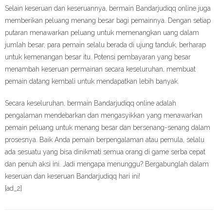
Selain keseruan dan keseruannya, bermain Bandarjudiqq online juga
memberikan peluang menang besar bagi pemainnya. Dengan setiap
putaran menawarkan peluang untuk memenangkan uang dalam
jumlah besar, para pemain selalu berada di ujung tanduk, berharap
untuk kemenangan besar itu. Potensi pembayaran yang besar
menambah keseruan permainan secara keseluruhan, membuat
pemain datang kembali untuk mendapatkan lebih banyak.
Secara keseluruhan, bermain Bandarjudiqq online adalah
pengalaman mendebarkan dan mengasyikkan yang menawarkan
pemain peluang untuk menang besar dan bersenang-senang dalam
prosesnya. Baik Anda pemain berpengalaman atau pemula, selalu
ada sesuatu yang bisa dinikmati semua orang di game serba cepat
dan penuh aksi ini. Jadi mengapa menunggu? Bergabunglah dalam
keseruan dan keseruan Bandarjudiqq hari ini!
[ad_2]