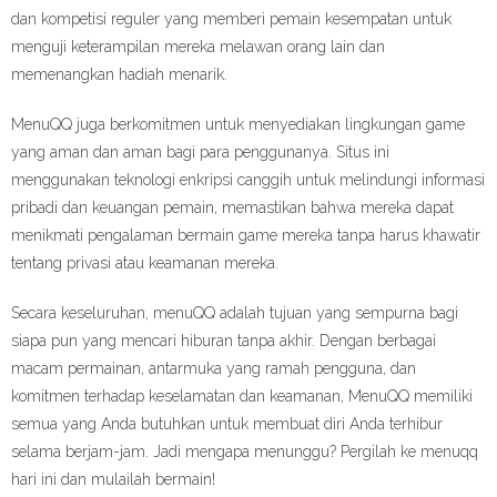
dan kompetisi reguler yang memberi pemain kesempatan untuk
menguji keterampilan mereka melawan orang lain dan
memenangkan hadiah menarik.
MenuQQ juga berkomitmen untuk menyediakan lingkungan game
yang aman dan aman bagi para penggunanya. Situs ini
menggunakan teknologi enkripsi canggih untuk melindungi informasi
pribadi dan keuangan pemain, memastikan bahwa mereka dapat
menikmati pengalaman bermain game mereka tanpa harus khawatir
tentang privasi atau keamanan mereka.
Secara keseluruhan, menuQQ adalah tujuan yang sempurna bagi
siapa pun yang mencari hiburan tanpa akhir. Dengan berbagai
macam permainan, antarmuka yang ramah pengguna, dan
komitmen terhadap keselamatan dan keamanan, MenuQQ memiliki
semua yang Anda butuhkan untuk membuat diri Anda terhibur
selama berjam-jam. Jadi mengapa menunggu? Pergilah ke menuqq
hari ini dan mulailah bermain!