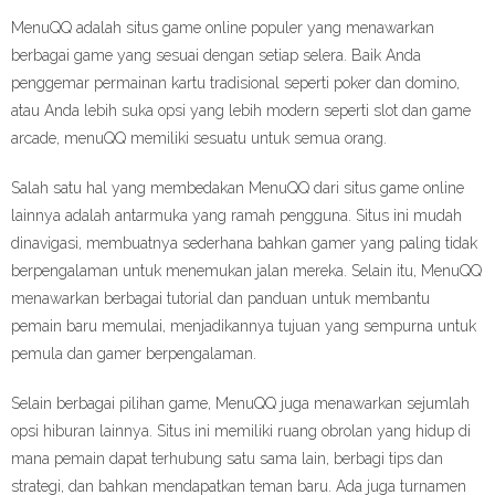
MenuQQ adalah situs game online populer yang menawarkan
berbagai game yang sesuai dengan setiap selera. Baik Anda
penggemar permainan kartu tradisional seperti poker dan domino,
atau Anda lebih suka opsi yang lebih modern seperti slot dan game
arcade, menuQQ memiliki sesuatu untuk semua orang.
Salah satu hal yang membedakan MenuQQ dari situs game online
lainnya adalah antarmuka yang ramah pengguna. Situs ini mudah
dinavigasi, membuatnya sederhana bahkan gamer yang paling tidak
berpengalaman untuk menemukan jalan mereka. Selain itu, MenuQQ
menawarkan berbagai tutorial dan panduan untuk membantu
pemain baru memulai, menjadikannya tujuan yang sempurna untuk
pemula dan gamer berpengalaman.
Selain berbagai pilihan game, MenuQQ juga menawarkan sejumlah
opsi hiburan lainnya. Situs ini memiliki ruang obrolan yang hidup di
mana pemain dapat terhubung satu sama lain, berbagi tips dan
strategi, dan bahkan mendapatkan teman baru. Ada juga turnamen