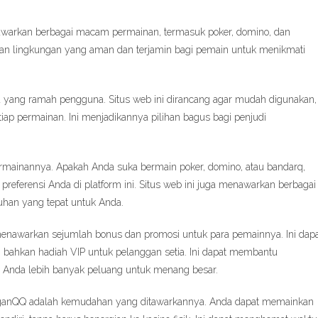
awarkan berbagai macam permainan, termasuk poker, domino, dan
kan lingkungan yang aman dan terjamin bagi pemain untuk menikmati
a yang ramah pengguna. Situs web ini dirancang agar mudah digunakan,
iap permainan. Ini menjadikannya pilihan bagus bagi penjudi
ermainannya. Apakah Anda suka bermain poker, domino, atau bandarq,
eferensi Anda di platform ini. Situs web ini juga menawarkan berbagai
uhan yang tepat untuk Anda.
enawarkan sejumlah bonus dan promosi untuk para pemainnya. Ini dap
 bahkan hadiah VIP untuk pelanggan setia. Ini dapat membantu
Anda lebih banyak peluang untuk menang besar.
raganQQ adalah kemudahan yang ditawarkannya. Anda dapat memainkan