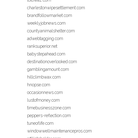
totowaz.com
charlestonwipesettlement.com
brandfollowmarket.com
weeklyjobnews.com
countyanimalshelter.com
adwebtagging.com
ranksuperior.net
babystepahead.com
destinationoverlooked.com
gamblingamount.com
hillclimbwax.com
hnopse.com
occasionnews.com
lustofmoney.com
timebusinesszone.com
peppers-reflection.com
tuneoflife.com
windowwellmaintenancepros.com