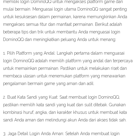
memiliki login DominoQQ untuk mengakses platform game dan
mulai bermain. Menguasai login utama DominoQQ sangat penting
untuk kesuksesan dalam permainan, karena memungkinkan Anda
mengakses semua fitur dan manfaat permainan. Berikut adalah
beberapa tips dan trik untuk membantu Anda menguasai login
DominoQQ dan meningkatkan peluang Anda untuk menang:
1. Pilih Platform yang Andal: Langkah pertama dalam menguasai
login DominoQQ adalah memilih platform yang andal dan terpercaya
untuk memainkan permainan. Pastikan untuk melakukan riset dan
membaca ulasan untuk menemukan platform yang menawarkan
pengalaman bermain game yang aman dan adil.
2. Buat Kata Sandi yang Kuat: Saat membuat login DominoQQ,
pastikan memilih kata sandi yang kuat dan sulit ditebak. Gunakan
kombinasi huruf, angka, dan karakter khusus untuk membuat kata
sandi Anda aman dan melindungi akun Anda dari akses tidak sah.
3. Jaga Detail Login Anda Aman: Setelah Anda membuat login