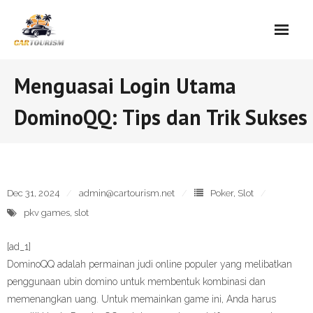
Skip
to
content
Menguasai Login Utama
DominoQQ: Tips dan Trik Sukses
Dec 31, 2024
admin@cartourism.net
Poker
,
Slot
pkv games
,
slot
[ad_1]
DominoQQ adalah permainan judi online populer yang melibatkan
penggunaan ubin domino untuk membentuk kombinasi dan
memenangkan uang. Untuk memainkan game ini, Anda harus