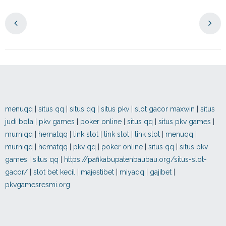
menuqq
|
situs qq
|
situs qq
|
situs pkv
|
slot gacor maxwin
|
situs
judi bola
|
pkv games
|
poker online
|
situs qq
|
situs pkv games
|
murniqq
|
hematqq
|
link slot
|
link slot
|
link slot
|
menuqq
|
murniqq
|
hematqq
|
pkv qq
|
poker online
|
situs qq
|
situs pkv
games
|
situs qq
|
https://pafikabupatenbaubau.org/situs-slot-
gacor/
|
slot bet kecil
|
majestibet
|
miyaqq
|
gajibet
|
pkvgamesresmi.org