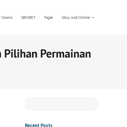
Casino
SBOBET
Togel
Situs Judi Online
 Pilihan Permainan
Recent Posts