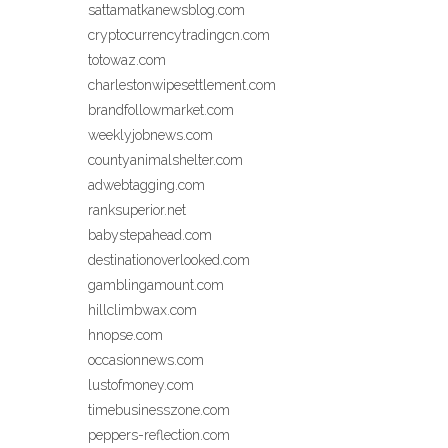
sattamatkanewsblog.com
cryptocurrencytradingcn.com
totowaz.com
charlestonwipesettlement.com
brandfollowmarket.com
weeklyjobnews.com
countyanimalshelter.com
adwebtagging.com
ranksuperior.net
babystepahead.com
destinationoverlooked.com
gamblingamount.com
hillclimbwax.com
hnopse.com
occasionnews.com
lustofmoney.com
timebusinesszone.com
peppers-reflection.com