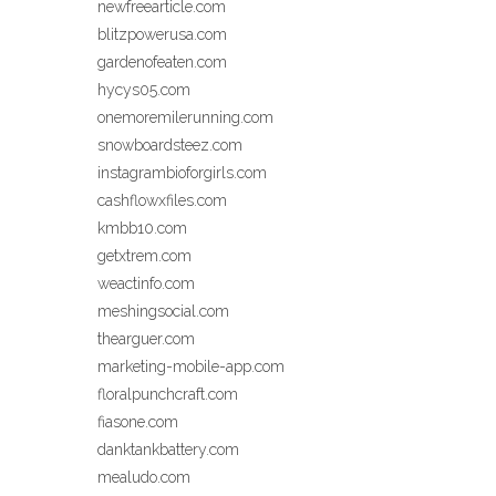
newfreearticle.com
blitzpowerusa.com
gardenofeaten.com
hycys05.com
onemoremilerunning.com
snowboardsteez.com
instagrambioforgirls.com
cashflowxfiles.com
kmbb10.com
getxtrem.com
weactinfo.com
meshingsocial.com
thearguer.com
marketing-mobile-app.com
floralpunchcraft.com
fiasone.com
danktankbattery.com
mealudo.com