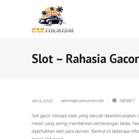
Skip
to
content
Slot – Rahasia Gaco
Jan 9, 2025
admin@cartourism.net
SBOBET
Slot gacor menjadi topik yang banyak diperbincangkan d
mesin yang sering memberikan kemenangan besar. Nam
diperhatikan oleh para pemain. Berikut ini beberapa 