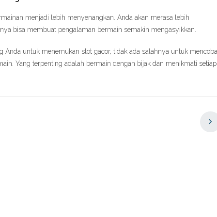
rmainan menjadi lebih menyenangkan. Anda akan merasa lebih
rannya bisa membuat pengalaman bermain semakin mengasyikkan.
g Anda untuk menemukan slot gacor, tidak ada salahnya untuk mencob
ain. Yang terpenting adalah bermain dengan bijak dan menikmati setiap