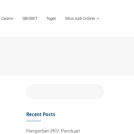
Casino
SBOBET
Togel
Situs Judi Online
Recent Posts
Pengertian PKV: Panduan