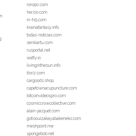
roro90.com
herzio.com
un
in-hi5.com
krainafantasy.info
todas-noticias.com
g
senikartu.com
rusportal.net
watty.io
livinginthesun.info
itsriz.com
cargoods.shop
capetownacupuncture.com
bitcoinvideospro.com
cosmiccrowcollective.com
alain-jacquet.com
gotisouizakayabakeneko.com
meshpoint.me
spongebob.net