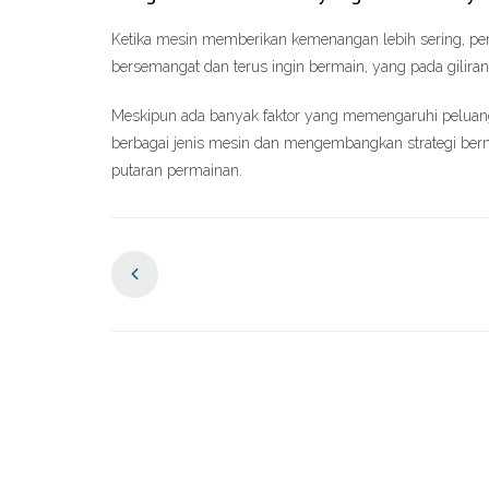
Ketika mesin memberikan kemenangan lebih sering, pe
bersemangat dan terus ingin bermain, yang pada gili
Meskipun ada banyak faktor yang memengaruhi peluan
berbagai jenis mesin dan mengembangkan strategi berm
putaran permainan.