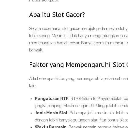
mesin slot gacor.
Apa Itu Slot Gacor?
Secara sederhana, slot gacor merujuk pada mesin slo
lebih sering. Mesin ini tidak hanya menguntungkan seca
memenangkan hadiah besar. Banyak pemain mencari me
banyak.
Faktor yang Mempengaruhi Slot 
Ada beberapa faktor yang memengaruhi apakah sebuah me
lain:
Pengaturan RTP
: RTP (Return to Player) adalah 
jangka panjang. Mesin dengan RTP tinggi lebih cend
Jenis Mesin Slot
: Beberapa jenis mesin slot lebi
dengan lebih banyak gulungan atau fitur bonus bias
Waktu Bermain
: Banyak pemain percaya bahwa ad