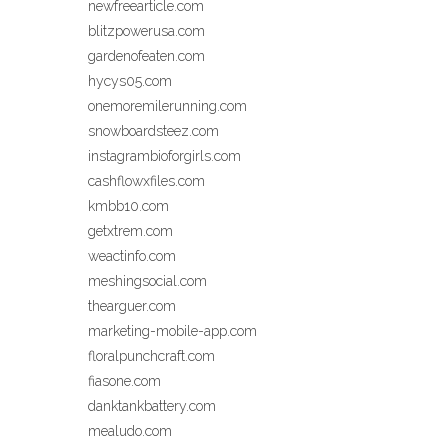
newfreearticle.com
blitzpowerusa.com
gardenofeaten.com
hycys05.com
onemoremilerunning.com
snowboardsteez.com
instagrambioforgirls.com
cashflowxfiles.com
kmbb10.com
getxtrem.com
weactinfo.com
meshingsocial.com
thearguer.com
marketing-mobile-app.com
floralpunchcraft.com
fiasone.com
danktankbattery.com
mealudo.com