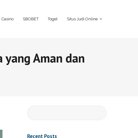
Casino
SBOBET
Togel
Situs Judi Online
la yang Aman dan
Recent Posts