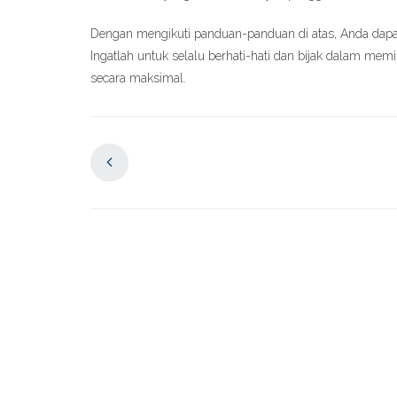
Dengan mengikuti panduan-panduan di atas, Anda dapat
Ingatlah untuk selalu berhati-hati dan bijak dalam me
secara maksimal.