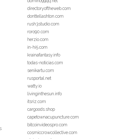
domino99qq.net
directoryoftheweb.com
donttellashton.com
rush3studio.com
roro90.com
herzio.com
in-hi5.com
krainafantasy.info
todas-noticias.com
senikartu.com
rusportal.net
watty.io
livinginthesun.info
itsriz.com
cargoods.shop
capetownacupuncture.com
bitcoinvideospro.com
s
cosmiccrowcollective.com