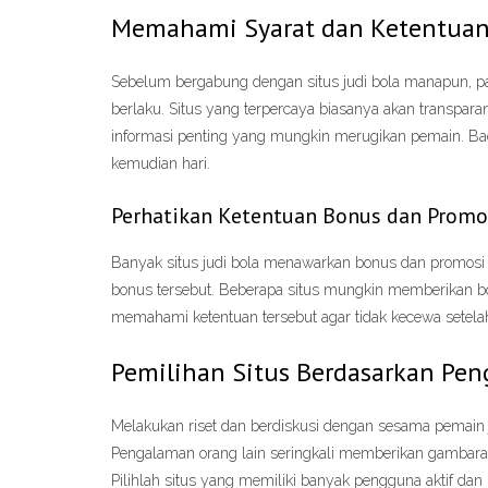
Memahami Syarat dan Ketentua
Sebelum bergabung dengan situs judi bola manapun, 
berlaku. Situs yang terpercaya biasanya akan transpa
informasi penting yang mungkin merugikan pemain. Ba
kemudian hari.
Perhatikan Ketentuan Bonus dan Promo
Banyak situs judi bola menawarkan bonus dan promosi m
bonus tersebut. Beberapa situs mungkin memberikan bo
memahami ketentuan tersebut agar tidak kecewa setela
Pemilihan Situs Berdasarkan Pe
Melakukan riset dan berdiskusi dengan sesama pemain 
Pengalaman orang lain seringkali memberikan gambara
Pilihlah situs yang memiliki banyak pengguna aktif 