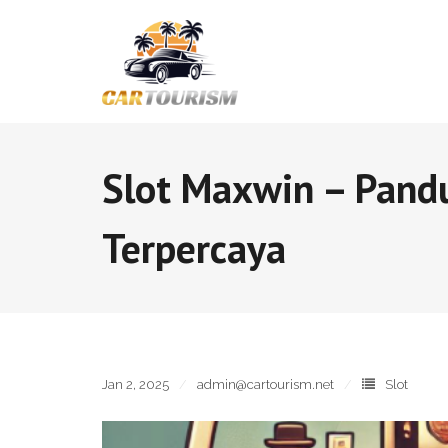
Skip
to
content
Slot Maxwin – Pandu
Terpercaya
Jan 2, 2025
admin@cartourism.net
Slot