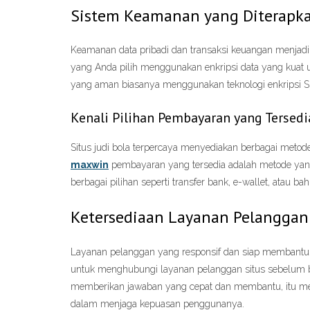
Sistem Keamanan yang Diterapk
Keamanan data pribadi dan transaksi keuangan menjadi ha
yang Anda pilih menggunakan enkripsi data yang kuat un
yang aman biasanya menggunakan teknologi enkripsi S
Kenali Pilihan Pembayaran yang Tersedi
Situs judi bola terpercaya menyediakan berbagai me
maxwin
pembayaran yang tersedia adalah metode yan
berbagai pilihan seperti transfer bank, e-wallet, atau 
Ketersediaan Layanan Pelanggan
Layanan pelanggan yang responsif dan siap membantu ka
untuk menghubungi layanan pelanggan situs sebelum 
memberikan jawaban yang cepat dan membantu, itu men
dalam menjaga kepuasan penggunanya.