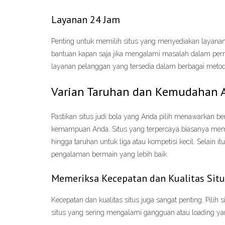
Layanan 24 Jam
Penting untuk memilih situs yang menyediakan layana
bantuan kapan saja jika mengalami masalah dalam perm
layanan pelanggan yang tersedia dalam berbagai metode 
Varian Taruhan dan Kemudahan 
Pastikan situs judi bola yang Anda pilih menawarkan be
kemampuan Anda. Situs yang terpercaya biasanya memili
hingga taruhan untuk liga atau kompetisi kecil. Selain 
pengalaman bermain yang lebih baik.
Memeriksa Kecepatan dan Kualitas Situ
Kecepatan dan kualitas situs juga sangat penting. Pilih
situs yang sering mengalami gangguan atau loading y