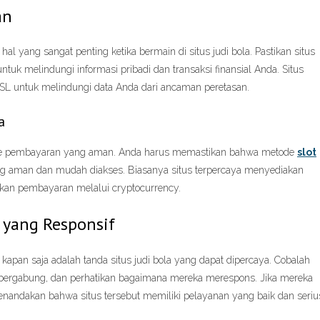
an
l yang sangat penting ketika bermain di situs judi bola. Pastikan situs
tuk melindungi informasi pribadi dan transaksi finansial Anda. Situs
SL untuk melindungi data Anda dari ancaman peretasan.
a
tode pembayaran yang aman. Anda harus memastikan bahwa metode
slot
g aman dan mudah diakses. Biasanya situs terpercaya menyediakan
bahkan pembayaran melalui cryptocurrency.
 yang Responsif
pan saja adalah tanda situs judi bola yang dapat dipercaya. Cobalah
bergabung, dan perhatikan bagaimana mereka merespons. Jika mereka
andakan bahwa situs tersebut memiliki pelayanan yang baik dan seriu