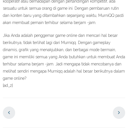
kooperatif atau berhadapan dengan pertandingan kompetitif, ada
sesuatu untuk semua orang di game ini. Dengan pembaruan rutin
dan konten baru yang ditambahkan sepanjang waktu, MurniQQ pasti
akan membuat pemain terhibur selama berjam -jam.
Jika Anda adalah penggemar game online dan mencari hal besar
berikutnya, tidak terlihat lagi dari Murniqq. Dengan gameplay
dinamis, grafik yang menakjubkan, dan berbagai mode bermain,
game ini memiliki semua yang Anda butuhkan untuk membuat Anda
terhibur selama berjam -jam. Jadi mengapa tidak mencobanya dan
melihat sendiri mengapa Murniqq adalah hal besar berikutnya dalam
game online?
[ad_2]