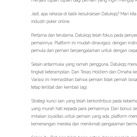
menjadi tujuan tujuan bagi pemain yang ingin menguji 
Jadi, apa rahasia di balik kesuksesan Datukqq? Mari ki
industri poker online.
Pertama dan terutama, Datukqq telah fokus pada pen
pemainnya. Platform ini mudah dinavigasi, dengan ins
pemula dan pemain berpengalaman untuk dengan cepat 
Selain antarmuka yang ramah pengguna, Datukqq mena
tingkat keterampilan. Dari Texas Hold’em dan Omaha ke 
Variasi ini memastikan bahwa pemain tidak pernah bos
tetap terlibat dan kembali lagi.
Strategi kunci lain yang telah berkontribusi pada keb
yang murah hati kepada para pemainnya. Dari bonus se
imbalan loyalitas untuk pemain yang ada, platform me
kemenangan mereka dan menikmati pengalaman bermai