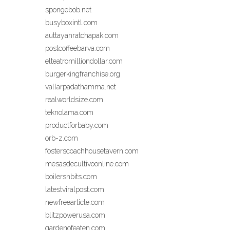
spongebob.net
busyboxintl.com
auttayanratchapak.com
postcoffeebarva.com
elteatromilliondollar.com
burgerkingfranchise.org
vallarpadathamma.net
realworldsize.com
teknolama.com
productforbaby.com
orb-z.com
fosterscoachhousetavern.com
mesasdecultivoonline.com
boilersnbits.com
latestviralpost.com
newfreearticle.com
blitzpowerusa.com
gardenofeaten.com