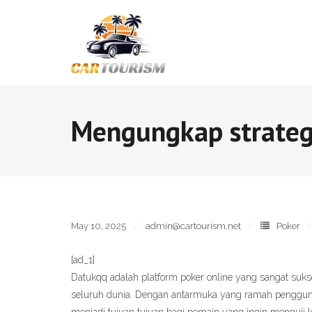
Skip
to
content
Mengungkap strategi
May 10, 2025
admin@cartourism.net
Poker
[ad_1]
Datukqq adalah platform poker online yang sangat suk
seluruh dunia. Dengan antarmuka yang ramah pengguna