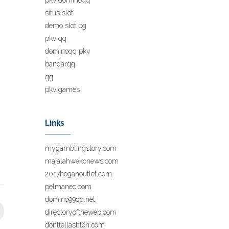
pkv dominoqq
situs slot
demo slot pg
pkv qq
dominoqq pkv
bandarqq
qq
pkv games
Links
mygamblingstory.com
majalahwekonews.com
2017hoganoutlet.com
pelmanec.com
domino99qq.net
directoryoftheweb.com
donttellashton.com