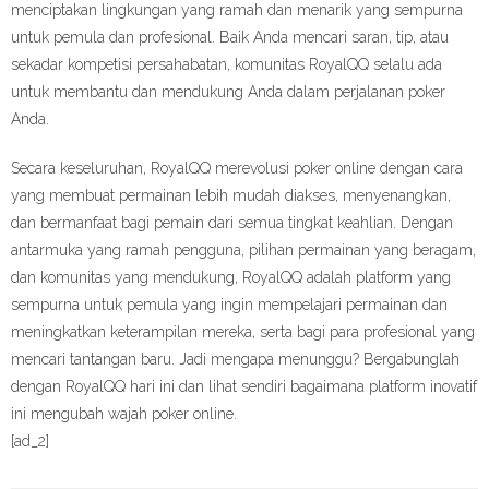
menciptakan lingkungan yang ramah dan menarik yang sempurna
untuk pemula dan profesional. Baik Anda mencari saran, tip, atau
sekadar kompetisi persahabatan, komunitas RoyalQQ selalu ada
untuk membantu dan mendukung Anda dalam perjalanan poker
Anda.
Secara keseluruhan, RoyalQQ merevolusi poker online dengan cara
yang membuat permainan lebih mudah diakses, menyenangkan,
dan bermanfaat bagi pemain dari semua tingkat keahlian. Dengan
antarmuka yang ramah pengguna, pilihan permainan yang beragam,
dan komunitas yang mendukung, RoyalQQ adalah platform yang
sempurna untuk pemula yang ingin mempelajari permainan dan
meningkatkan keterampilan mereka, serta bagi para profesional yang
mencari tantangan baru. Jadi mengapa menunggu? Bergabunglah
dengan RoyalQQ hari ini dan lihat sendiri bagaimana platform inovatif
ini mengubah wajah poker online.
[ad_2]