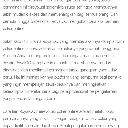
semua tingkat keahlian, namun dengan bangkitnya RoyalQQ,
permainan ini direvolusi sedemikian rupa sehingga membuatnya
lebih mudah diakses dan menyenangkan bagi semua orang. Dari
pemula hingga profesional, RoyalQQ mengubah cara kita bermain
poker online.
Salah satu fitur utama RoyalQQ yang membedakannya dari platform
poker online lainnya adalah antarmukanya yang ramah pengguna.
Apakah Anda seorang profesional berpengalaman atau pemula,
desain RoyalQQ yang bersih dan intuitif membuatnya mudah
dinavigasi dan menikmati permainan tanpa gangguan yang tidak
perlu. Hal ini menjadikannya platform yang sempurna bagi pemula
yang ingin mempelajari seluk-beluknya dan meningkatkan
keterampilan mereka, serta bagi para profesional berpengalaman
yang mencari tantangan baru.
Cara lain RoyalQQ merevolusi poker online adalah melalui opsi
permainannya yang inovatif. Dengan beragam variasi poker yang
dapat dipilih, pemain dapat menikmati pengalaman bermain yang