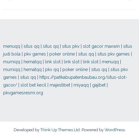
menuqq
|
situs qq
|
situs qq
|
situs pkv
|
slot gacor maxwin
|
situs
judi bola
|
pkv games
|
poker online
|
situs qq
|
situs pkv games
|
murniqq
|
hematqq
|
link slot
|
link slot
|
link slot
|
menuqq
|
murniqq
|
hematqq
|
pkv qq
|
poker online
|
situs qq
|
situs pkv
games
|
situs qq
|
https://pafikabupatenbaubau.org/situs-slot-
gacor/
|
slot bet kecil
|
majestibet
|
miyaqq
|
gajibet
|
pkvgamesresmi.org
Developed by
Think Up Themes Ltd
. Powered by
WordPress
.