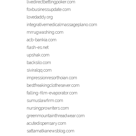
livedirectbettingpoker.com
foxbusinessupdate.com
lovedaddy.org
integrativemedicalmassageplano.com
mrrugwashing.com
acb-bankia.com
flash-es.net
upshak.com
backsilo.com
siviralqq.com
impressionresorthoian.com
bestfreakingclothesever.com
falling-film-evaporator.com
sumuslawfirm.com
nursingprowriters.com
greenmountainthreadwear.com
acutedispensary.com
sattamatkanewsblog.com