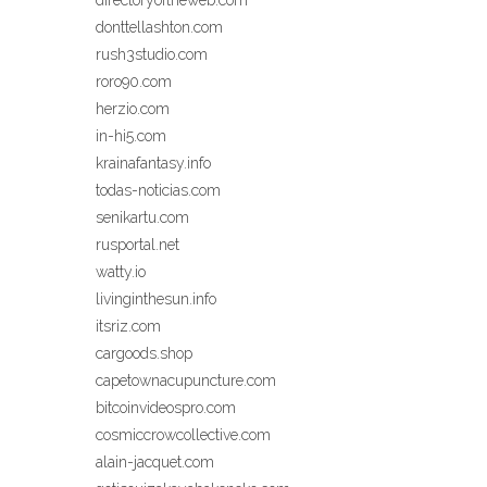
directoryoftheweb.com
donttellashton.com
rush3studio.com
roro90.com
herzio.com
in-hi5.com
krainafantasy.info
todas-noticias.com
senikartu.com
rusportal.net
watty.io
livinginthesun.info
itsriz.com
cargoods.shop
capetownacupuncture.com
bitcoinvideospro.com
cosmiccrowcollective.com
alain-jacquet.com