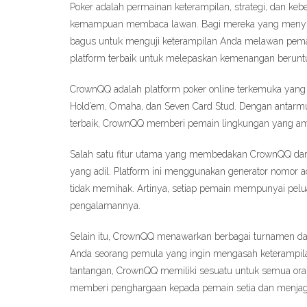
Poker adalah permainan keterampilan, strategi, dan ke
kemampuan membaca lawan. Bagi mereka yang menyukai
bagus untuk menguji keterampilan Anda melawan pemai
platform terbaik untuk melepaskan kemenangan berunt
CrownQQ adalah platform poker online terkemuka yan
Hold’em, Omaha, dan Seven Card Stud. Dengan antarm
terbaik, CrownQQ memberi pemain lingkungan yang ama
Salah satu fitur utama yang membedakan CrownQQ dari
yang adil. Platform ini menggunakan generator nomor
tidak memihak. Artinya, setiap pemain mempunyai pelua
pengalamannya.
Selain itu, CrownQQ menawarkan berbagai turnamen da
Anda seorang pemula yang ingin mengasah keterampila
tantangan, CrownQQ memiliki sesuatu untuk semua oran
memberi penghargaan kepada pemain setia dan menjaga