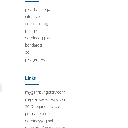
pkv dominoqq
situs slot
demo slot pg
pkv qq
dominoqq pkv
bandarqq
qq
pkv games
Links
mygamblingstory.com
majalahwekonews.com
2017hoganoutlet.com
pelmanec.com
domino99qq.net