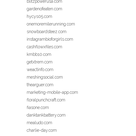
blitzpowerusa.com
gardenofeaten.com
hycys05.com
onemoremilerunning.com
snowboardsteez.com
instagrambioforgirls.com
cashflowxfiles.com
kmbb10.com
getxtrem.com
weactinfo.com
meshingsocial.com
thearguer.com
marketing-mobile-app.com
floralpunchcraft.com
fiasone.com
danktankbattery.com
mealudo.com
charlie-day.com