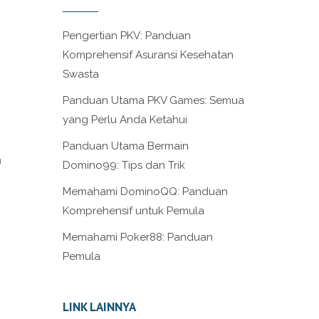
Pengertian PKV: Panduan
Komprehensif Asuransi Kesehatan
Swasta
Panduan Utama PKV Games: Semua
yang Perlu Anda Ketahui
Panduan Utama Bermain
n
Domino99: Tips dan Trik
Memahami DominoQQ: Panduan
Komprehensif untuk Pemula
Memahami Poker88: Panduan
Pemula
LINK LAINNYA