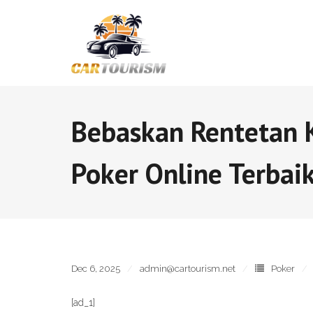
Skip
to
content
Bebaskan Rentetan
Poker Online Terbai
Dec 6, 2025
admin@cartourism.net
Poker
[ad_1]