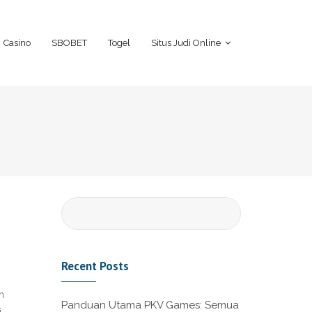
Casino
SBOBET
Togel
Situs Judi Online
Recent Posts
h
Panduan Utama PKV Games: Semua