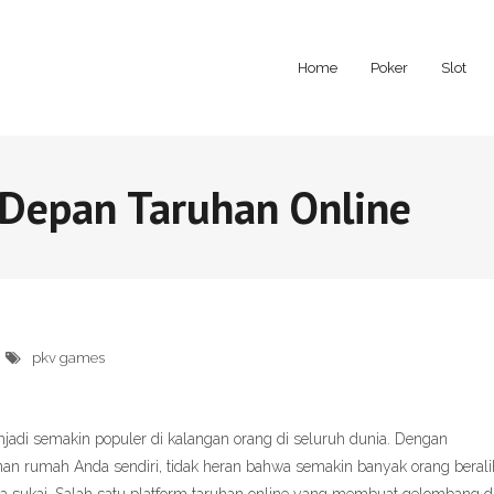
Home
Poker
Slot
 Depan Taruhan Online
pkv games
njadi semakin populer di kalangan orang di seluruh dunia. Dengan
 rumah Anda sendiri, tidak heran bahwa semakin banyak orang berali