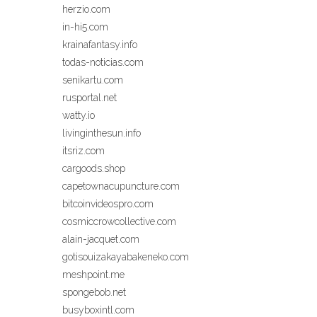
herzio.com
in-hi5.com
krainafantasy.info
todas-noticias.com
senikartu.com
rusportal.net
watty.io
livinginthesun.info
itsriz.com
cargoods.shop
capetownacupuncture.com
bitcoinvideospro.com
cosmiccrowcollective.com
alain-jacquet.com
gotisouizakayabakeneko.com
meshpoint.me
spongebob.net
busyboxintl.com