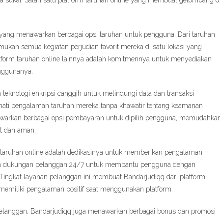
a sukai. Salah satu platform taruhan online yang membuat gelombang d
a yang menawarkan berbagai opsi taruhan untuk pengguna. Dari taruhan
kan semua kegiatan perjudian favorit mereka di satu lokasi yang
form taruhan online lainnya adalah komitmennya untuk menyediakan
nggunanya.
teknologi enkripsi canggih untuk melindungi data dan transaksi
ati pengalaman taruhan mereka tanpa khawatir tentang keamanan
enawarkan berbagai opsi pembayaran untuk dipilih pengguna, memudahka
t dan aman.
taruhan online adalah dedikasinya untuk memberikan pengalaman
kan dukungan pelanggan 24/7 untuk membantu pengguna dengan
Tingkat layanan pelanggan ini membuat Bandarjudiqq dari platform
emiliki pengalaman positif saat menggunakan platform.
elanggan, Bandarjudiqq juga menawarkan berbagai bonus dan promosi