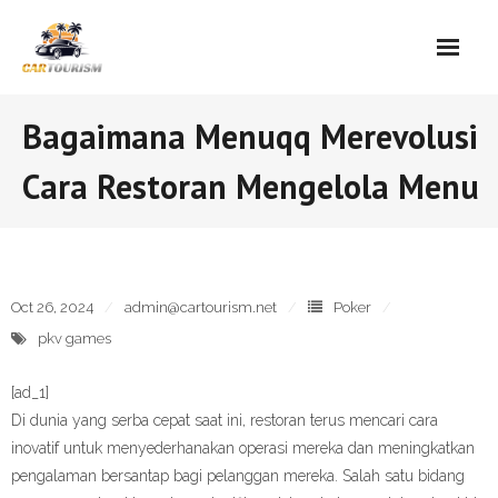
Skip
to
content
Bagaimana Menuqq Merevolusi
Cara Restoran Mengelola Menu
Oct 26, 2024
admin@cartourism.net
Poker
pkv games
[ad_1]
Di dunia yang serba cepat saat ini, restoran terus mencari cara
inovatif untuk menyederhanakan operasi mereka dan meningkatkan
pengalaman bersantap bagi pelanggan mereka. Salah satu bidang