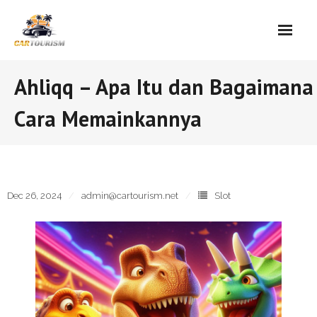
Skip
to
content
Ahliqq – Apa Itu dan Bagaimana
Cara Memainkannya
Dec 26, 2024
admin@cartourism.net
Slot