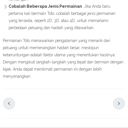
Cobalah Beberapa Jenis Permainan
: Jika Anda baru
pertama kali bermain Toto, cobalah berbagai jenis permainan
yang tersedia, seperti 2D, 3D, atau 4D, untuk memahami
perbedaan peluang dan hadiah yang ditawarkan.
Permainan Toto menawarkan pengalaman yang menarik dan
peluang untuk memenangkan hadiah besar, meskipun
keberuntungan adalah faktor utama yang menentukan hasilnya.
Dengan mengikuti langkah-langkah yang tepat dan bermain dengan
bijak, Anda dapat menikmati permainan ini dengan lebih
menyenangkan.