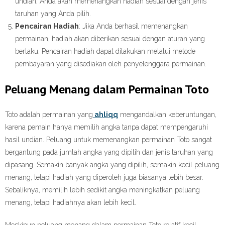
undian, Anda akan memenangkan hadiah sesuai dengan jenis
taruhan yang Anda pilih.
Pencairan Hadiah
: Jika Anda berhasil memenangkan
permainan, hadiah akan diberikan sesuai dengan aturan yang
berlaku. Pencairan hadiah dapat dilakukan melalui metode
pembayaran yang disediakan oleh penyelenggara permainan.
Peluang Menang dalam Permainan Toto
Toto adalah permainan yang
ahliqq
mengandalkan keberuntungan,
karena pemain hanya memilih angka tanpa dapat mempengaruhi
hasil undian. Peluang untuk memenangkan permainan Toto sangat
bergantung pada jumlah angka yang dipilih dan jenis taruhan yang
dipasang. Semakin banyak angka yang dipilih, semakin kecil peluang
menang, tetapi hadiah yang diperoleh juga biasanya lebih besar.
Sebaliknya, memilih lebih sedikit angka meningkatkan peluang
menang, tetapi hadiahnya akan lebih kecil.
Meskipun peluang menang dalam permainan Toto relatif kecil,