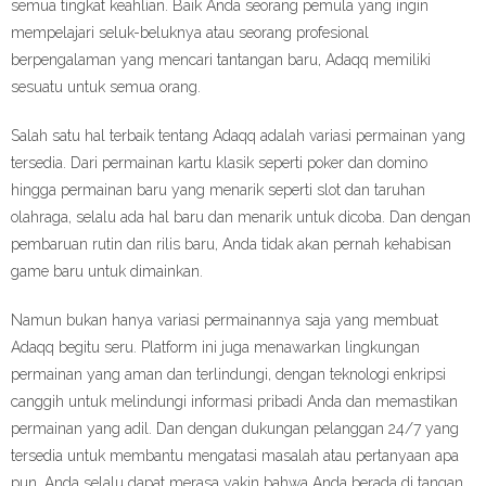
semua tingkat keahlian. Baik Anda seorang pemula yang ingin
mempelajari seluk-beluknya atau seorang profesional
berpengalaman yang mencari tantangan baru, Adaqq memiliki
sesuatu untuk semua orang.
Salah satu hal terbaik tentang Adaqq adalah variasi permainan yang
tersedia. Dari permainan kartu klasik seperti poker dan domino
hingga permainan baru yang menarik seperti slot dan taruhan
olahraga, selalu ada hal baru dan menarik untuk dicoba. Dan dengan
pembaruan rutin dan rilis baru, Anda tidak akan pernah kehabisan
game baru untuk dimainkan.
Namun bukan hanya variasi permainannya saja yang membuat
Adaqq begitu seru. Platform ini juga menawarkan lingkungan
permainan yang aman dan terlindungi, dengan teknologi enkripsi
canggih untuk melindungi informasi pribadi Anda dan memastikan
permainan yang adil. Dan dengan dukungan pelanggan 24/7 yang
tersedia untuk membantu mengatasi masalah atau pertanyaan apa
pun, Anda selalu dapat merasa yakin bahwa Anda berada di tangan