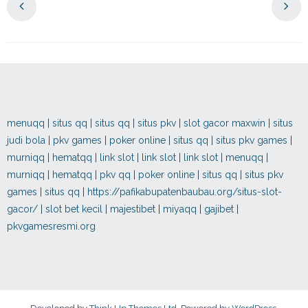
menuqq
|
situs qq
|
situs qq
|
situs pkv
|
slot gacor maxwin
|
situs
judi bola
|
pkv games
|
poker online
|
situs qq
|
situs pkv games
|
murniqq
|
hematqq
|
link slot
|
link slot
|
link slot
|
menuqq
|
murniqq
|
hematqq
|
pkv qq
|
poker online
|
situs qq
|
situs pkv
games
|
situs qq
|
https://pafikabupatenbaubau.org/situs-slot-
gacor/
|
slot bet kecil
|
majestibet
|
miyaqq
|
gajibet
|
pkvgamesresmi.org