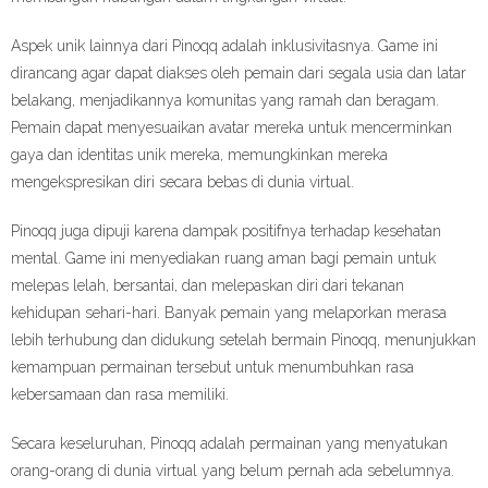
Aspek unik lainnya dari Pinoqq adalah inklusivitasnya. Game ini
dirancang agar dapat diakses oleh pemain dari segala usia dan latar
belakang, menjadikannya komunitas yang ramah dan beragam.
Pemain dapat menyesuaikan avatar mereka untuk mencerminkan
gaya dan identitas unik mereka, memungkinkan mereka
mengekspresikan diri secara bebas di dunia virtual.
Pinoqq juga dipuji karena dampak positifnya terhadap kesehatan
mental. Game ini menyediakan ruang aman bagi pemain untuk
melepas lelah, bersantai, dan melepaskan diri dari tekanan
kehidupan sehari-hari. Banyak pemain yang melaporkan merasa
lebih terhubung dan didukung setelah bermain Pinoqq, menunjukkan
kemampuan permainan tersebut untuk menumbuhkan rasa
kebersamaan dan rasa memiliki.
Secara keseluruhan, Pinoqq adalah permainan yang menyatukan
orang-orang di dunia virtual yang belum pernah ada sebelumnya.