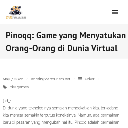
Skip
to
content
Pinoqq: Game yang Menyatukan
Orang-Orang di Dunia Virtual
May 7, 2026
admin@cartourism.net
Poker
pkv games
[ad_1]
Di dunia yang teknologinya semakin mendekatkan kita, terkadang
kita merasa semakin terputus koneksinya. Namun, ada permainan
baru di pasaran yang mengubah hal itu. Pinoqq adalah permainan